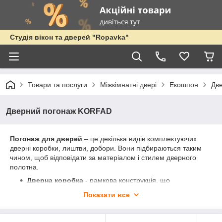
Студія вікон та дверей "Ropavka"
Товари та послуги
Міжкімнатні двері
Екошпон
Дв
Дверний погонаж KORFAD
Погонаж для дверей
– це декілька видів комплектуючих:
дверні коробки, лиштви, добори. Вони підбираються таким
чином, щоб відповідати за матеріалом і стилем дверного
полотна.
Дверна коробка
- рамкова конструкція, що
закріплюються на стінах дверного отвору. Для
Показати все
установки лиштви та добірного елемента дверна
коробка має спеціальні пази. Також в дверних коробок
є ущільнювач, який забезпечує додаткову звукоізоляцію