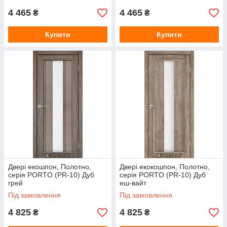
4 465
4 465
₴
₴
Купити
Купити
Двері екошпон, Полотно,
Двері екокошпон, Полотно,
серія PORTO (PR-10) Дуб
серія PORTO (PR-10) Дуб
грей
еш-вайт
Під замовлення
Під замовлення
4 825
4 825
₴
₴