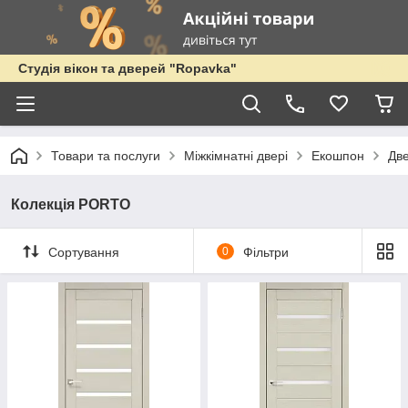
Студія вікон та дверей "Ropavka"
Товари та послуги
Міжкімнатні двері
Екошпон
Дв
Колекція PORTO
Сортування
0
Фільтри