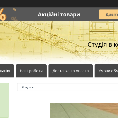
Студія ві
панію
Наші роботи
Доставка та оплата
Умови обм