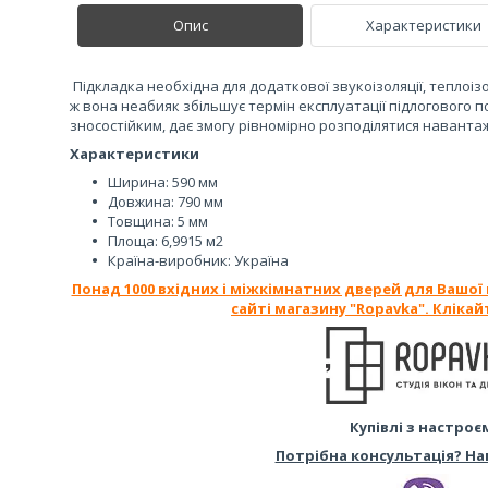
Опис
Характеристики
Підкладка необхідна для додаткової звукоізоляції, теплоізо
ж вона неабияк збільшує термін експлуатації підлогового п
зносостійким, дає змогу рівномірно розподілятися наванта
Характеристики
Ширина: 590 мм
Довжина: 790 мм
Товщина: 5 мм
Площа: 6,9915 м2
Країна-виробник: Україна
Понад 1000 вхідних і міжкімнатних дверей для Вашої
сайті магазину "Ropavka". Клікай
Купівлі з настроє
Потрібна консультація? На