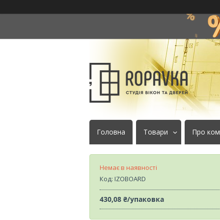
Головна
Товари
Про ком
Немає в наявності
Код:
IZOBOARD
430,08 ₴/упаковка