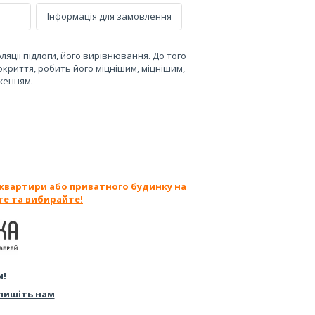
Інформація для замовлення
ляції підлоги, його вирівнювання. До того
окриття, робить його міцнішим, міцнішим,
женням.
 квартири або приватного будинку на
те та вибирайте!
м!
пишіть нам