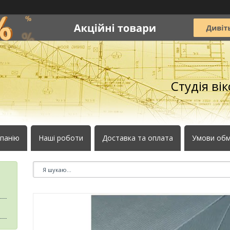
Студія ві
панію
Наші роботи
Доставка та оплата
Умови обм