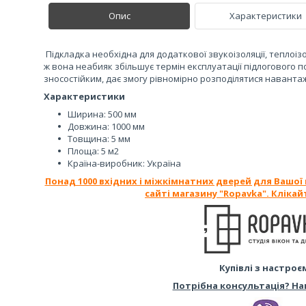
Опис
Характеристики
Підкладка необхідна для додаткової звукоізоляції, теплоізо
ж вона неабияк збільшує термін експлуатації підлогового п
зносостійким, дає змогу рівномірно розподілятися наванта
Характеристики
Ширина: 500 мм
Довжина: 1000 мм
Товщина: 5 мм
Площа: 5 м2
Країна-виробник: Україна
Понад 1000 вхідних і міжкімнатних дверей для Вашої
сайті магазину "Ropavka". Клікай
Купівлі з настроє
Потрібна консультація? На