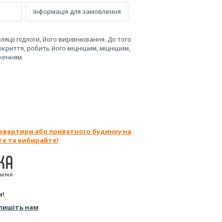
Інформація для замовлення
ляції підлоги, його вирівнювання. До того
окриття, робить його міцнішим, міцнішим,
женням.
 квартири або приватного будинку на
те та вибирайте!
м!
пишіть нам