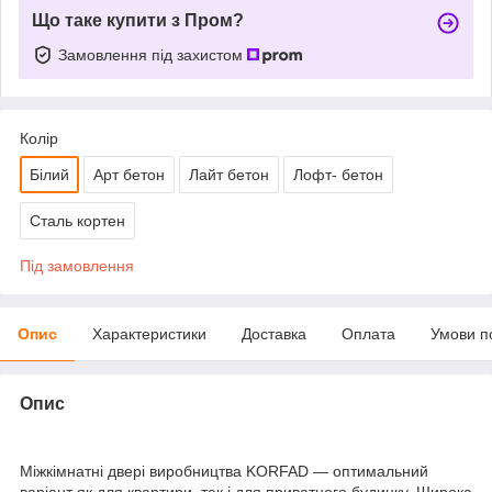
Що таке купити з Пром?
Замовлення під захистом
Колір
Білий
Арт бетон
Лайт бетон
Лофт- бетон
Сталь кортен
Під замовлення
Опис
Характеристики
Доставка
Оплата
Умови п
Опис
Міжкімнатні двері виробництва KORFAD — оптимальний
варіант як для квартири, так і для приватного будинку. Широка