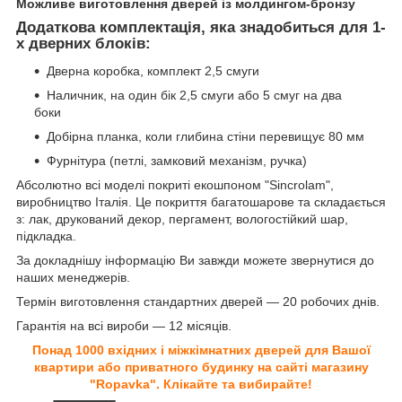
Можливе виготовлення дверей із молдингом-бронзу
Додаткова комплектація, яка знадобиться для 1-
х дверних блоків:
Дверна коробка, комплект 2,5 смуги
Наличник, на один бік 2,5 смуги або 5 смуг на два
боки
Добірна планка, коли глибина стіни перевищує 80 мм
Фурнітура (петлі, замковий механізм, ручка)
Абсолютно всі моделі покриті екошпоном "Sincrolam",
виробництво Італія. Це покриття багатошарове та складається
з: лак, друкований декор, пергамент, вологостійкий шар,
підкладка.
За докладнішу інформацію Ви завжди можете звернутися до
наших менеджерів.
Термін виготовлення стандартних дверей — 20 робочих днів.
Гарантія на всі вироби — 12 місяців.
Понад 1000 вхідних і міжкімнатних дверей для Вашої
квартири або приватного будинку на сайті магазину
"Ropavka". Клікайте та вибирайте!