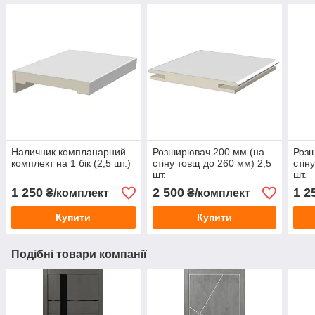
Наличник компланарний
Розширювач 200 мм (на
Розш
комплект на 1 бік (2,5 шт.)
стіну товщ до 260 мм) 2,5
стін
шт.
шт.
1 250
2 500
1 2
₴/комплект
₴/комплект
Купити
Купити
Подібні товари компанії