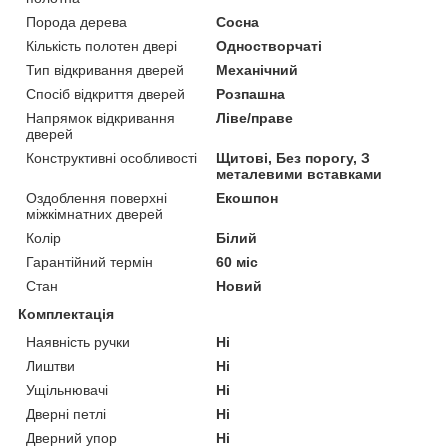
Порода дерева
Сосна
Кількість полотен двері
Одностворчаті
Тип відкривання дверей
Механічний
Спосіб відкриття дверей
Розпашна
Напрямок відкривання
Ліве/праве
дверей
Конструктивні особливості
Щитові, Без порогу, З
металевими вставками
Оздоблення поверхні
Екошпон
міжкімнатних дверей
Колір
Білий
Гарантійний термін
60 міс
Стан
Новий
Комплектація
Наявність ручки
Ні
Лиштви
Ні
Ущільнювачі
Ні
Дверні петлі
Ні
Дверний упор
Ні