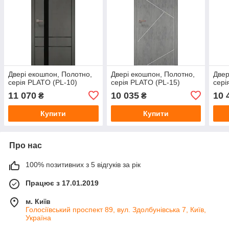
Двері екошпон, Полотно,
Двері екошпон, Полотно,
Двер
серія PLATO (PL-10)
серія PLATO (PL-15)
сері
11 070
10 035
10 
₴
₴
Купити
Купити
Про нас
100% позитивних з 5 відгуків за рік
Працює з 17.01.2019
м. Київ
Голосіївський проспект 89, вул. Здолбунівська 7, Київ,
Україна