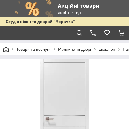
Студія вікон та дверей "Ropavka"
Товари та послуги
Міжкімнатні двері
Екошпон
Па