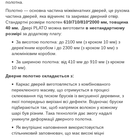
полотна.
Полотно — основна частина міжкімнатних дверей, це рухома
частина дверей, яка відчиняє та закриває дверний отвір.
Стандартні розміри полотен
610/710/810*2000 мм, товщина
40 мм.
Двері PLATO можна виготовити
в нестандартному
розмірі
за додаткову плату:
За висотою полотна: до 2100 мм (з кроком 10 мм) з
дерев'яним коробом і до 2300 мм (з кроком 10 мм) з
алюмінієвим коробом.
За шириною полотна: від 410 мм до 910 мм (з кроком
10 мм).
Дверне полотно складається з:
Каркас дверей виготовляється з комбінованого
переклеєного масиву, що отримується в процесі
склеювання під тиском брусків із висушеної деревини, з
якої попередньо вирізані всі дефекти. Водночас бруски
підбираються так, щоб напрямок волокон у кожному
шарі був різним. Така технологія дає змогу надалі
уникнути деформації дверного полотна.
Як внутрішнє наповнення використовується
стільниковий заповнювач, що має високі міцні