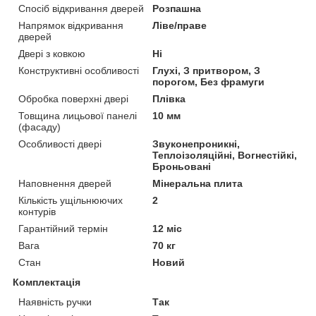
Спосіб відкривання дверей
Розпашна
Напрямок відкривання
Ліве/праве
дверей
Двері з ковкою
Ні
Конструктивні особливості
Глухі, З притвором, З
порогом, Без фрамуги
Обробка поверхні двері
Плівка
Товщина лицьової панелі
10 мм
(фасаду)
Особливості двері
Звуконепроникні,
Теплоізоляційні, Вогнестійкі,
Броньовані
Наповнення дверей
Мінеральна плита
Кількість ущільнюючих
2
контурів
Гарантійний термін
12 міс
Вага
70 кг
Стан
Новий
Комплектація
Наявність ручки
Так