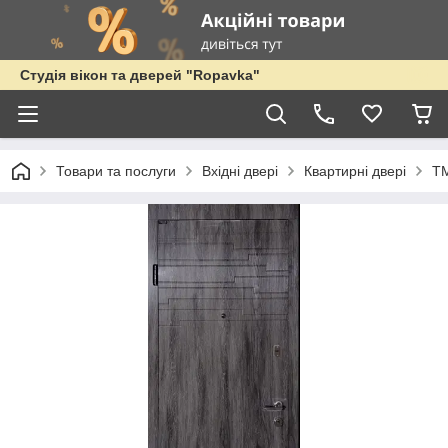
Студія вікон та дверей "Ropavka"
Товари та послуги
Вхідні двері
Квартирні двері
Т