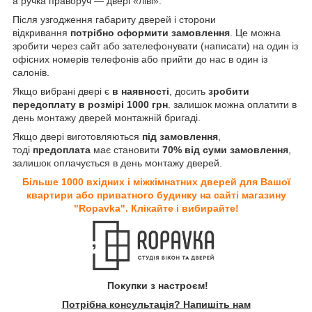
а ручка праворуч — двері «ліві».
Після узгодження габариту дверей і сторони
відкривання
потрібно оформити замовлення
. Це можна
зробити через сайт або зателефонувати (написати) на один із
офісних номерів телефонів або прийти до нас в один із
салонів.
Якщо вибрані двері є
в наявності
, досить
зробити
передоплату в розмірі 1000 грн
. залишок можна оплатити в
день монтажу дверей монтажній бригаді.
Якщо двері виготовляються
під замовлення
,
тоді
предоплата
має становити
70% від суми замовлення
,
залишок оплачується в день монтажу дверей.
Більше 1000 вхідних і міжкімнатних дверей для Вашої
квартири або приватного будинку на сайті магазину
"Ropavka". Клікайте і вибирайте!
Покупки з настроєм!
Потрібна консультація? Напишіть нам