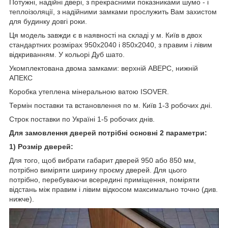
Потужні, надійні двері, з прекрасними показниками шумо - і
теплоізоляції, з надійними замками прослужить Вам захистом
для будинку довгі роки.
Ця модель завжди є в наявності на складі у м. Київ в двох
стандартних розмірах 950х2040 і 850х2040, з правим і лівим
відкриванням. У кольорі Дуб шато.
Укомплектована двома замками: верхній АВЕРС, нижній
АПЕКС
Коробка утеплена мінеральною ватою ISOVER.
Термін поставки та встановлення по м. Київ 1-3 робочих дні.
Строк поставки по Україні 1-5 робочих днів.
Для замовлення дверей потрібні основні 2 параметри:
1) Розмір дверей:
Для того, щоб вибрати габарит дверей 950 або 850 мм,
потрібно виміряти ширину проєму дверей. Для цього
потрібно, перебуваючи всередині приміщення, поміряти
відстань між правим і лівим відкосом максимально точно (див.
нижче).