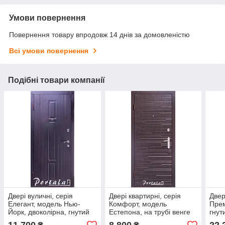
Умови повернення
Повернення товару впродовж 14 днів за домовленістю
Всі умови повернення
Подібні товари компанії
Двері вуличні, серія
Двері квартирні, серія
Двер
Елегант, модель Нью-
Комфорт, модель
Прем
Йорк, двоколірна, гнутий
Естепона, на трубі венге
гнут
профіль, 2 контури
темний/венге світлий, 2
150 