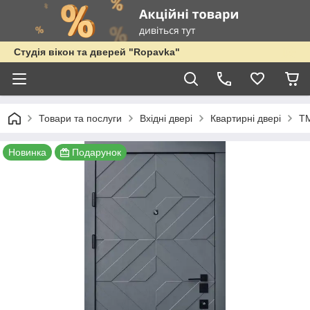
Студія вікон та дверей "Ropavka"
Товари та послуги
Вхідні двері
Квартирні двері
Т
Новинка
Подарунок