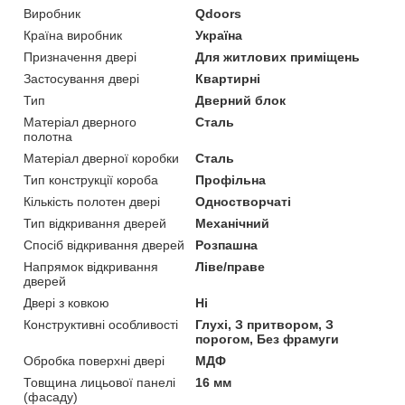
Виробник
Qdoors
Країна виробник
Україна
Призначення двері
Для житлових приміщень
Застосування двері
Квартирні
Тип
Дверний блок
Матеріал дверного
Сталь
полотна
Матеріал дверної коробки
Сталь
Тип конструкції короба
Профільна
Кількість полотен двері
Одностворчаті
Тип відкривання дверей
Механічний
Спосіб відкривання дверей
Розпашна
Напрямок відкривання
Ліве/праве
дверей
Двері з ковкою
Ні
Конструктивні особливості
Глухі, З притвором, З
порогом, Без фрамуги
Обробка поверхні двері
МДФ
Товщина лицьової панелі
16 мм
(фасаду)