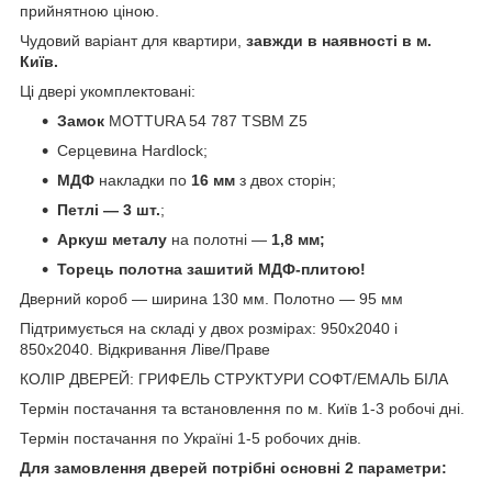
прийнятною ціною.
Чудовий варіант для квартири,
завжди в наявності в м.
Київ.
Ці двері укомплектовані:
Замок
MOTTURA 54 787 TSBM Z5
Серцевина Hardlock;
МДФ
накладки по
16 мм
з двох сторін;
Петлі — 3 шт.
;
Аркуш металу
на полотні —
1,8 мм;
Торець полотна зашитий МДФ-плитою!
Дверний короб — ширина 130 мм. Полотно — 95 мм
Підтримується на складі у двох розмірах: 950х2040 і
850х2040. Відкривання Ліве/Праве
КОЛІР ДВЕРЕЙ: ГРИФЕЛЬ СТРУКТУРИ СОФТ/ЕМАЛЬ БІЛА
Термін постачання та встановлення по м. Київ 1-3 робочі дні.
Термін постачання по Україні 1-5 робочих днів.
Для замовлення дверей потрібні основні 2 параметри: