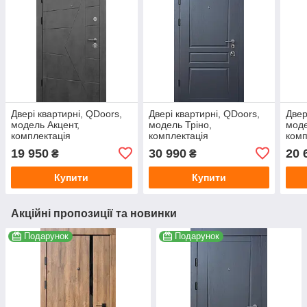
Двері квартирні, QDoors,
Двері квартирні, QDoors,
Двер
модель Акцент,
модель Тріно,
моде
комплектація
комплектація
комп
Преміум,замки KALE
Авангард,замок
Прем
19 950
30 990
20 
₴
₴
MOTTURA
Купити
Купити
Акційні пропозиції та новинки
Подарунок
Подарунок