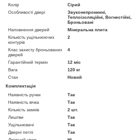
Колір
Сірий
Особливості двері
Звуконепроникні,
Теплоізоляційні, Вогнестійкі,
Броньовані
Наповнення дверей
Мінеральна плита
Кількість ущільнюючих
2
контурів
Клас захисту броньованих
4
дверей
Гарантійний термін
12 міс
Вага
120 кг
Стан
Новий
Комплектація
Наявність ручки
Так
Наявність вічка
Так
Кількість замків
2 шт.
Лиштви
Так
Ущільнювачі
Так
Дверні петлі
Так
Дверний упор
Ні