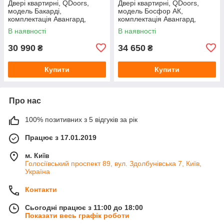
Двері квартирні, QDoors,
Двері квартирні, QDoors,
модель Бакарді,
модель Босфор АК,
комплектація Авангард,
комплектація Авангард,
замок MOTTURA
замок MOTTURA дуб табак
В наявності
В наявності
біла емаль/дзеркало
30 990
34 650
₴
₴
Купити
Купити
Про нас
100% позитивних з 5 відгуків за рік
Працює з 17.01.2019
м. Київ
Голосіївський проспект 89, вул. Здолбунівська 7, Київ,
Україна
Контакти
Сьогодні працює з 11:00 до 18:00
Показати весь графік роботи