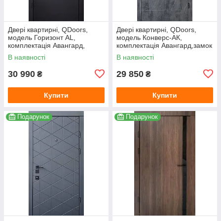
Двері квартирні, QDoors,
Двері квартирні, QDoors,
модель Горизонт AL,
модель Конверс-АК,
комплектація Авангард,
комплектація Авангард,замок
замок MOTTURA
MOTTURA
В наявності
В наявності
30 990
29 850
₴
₴
Купити
Купити
Подарунок
Подарунок