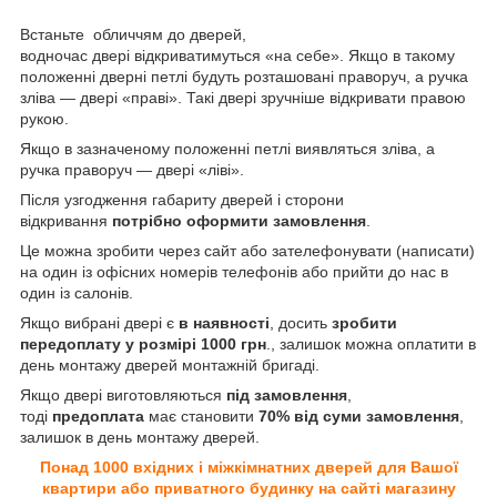
Встаньте обличчям до дверей,
водночас двері відкриватимуться «на себе». Якщо в такому
положенні дверні петлі будуть розташовані праворуч, а ручка
зліва — двері «праві». Такі двері зручніше відкривати правою
рукою.
Якщо в зазначеному положенні петлі виявляться зліва, а
ручка праворуч — двері «ліві».
Після узгодження габариту дверей і сторони
відкривання
потрібно оформити замовлення
.
Це можна зробити через сайт або зателефонувати (написати)
на один із офісних номерів телефонів або прийти до нас в
один із салонів.
Якщо вибрані двері є
в наявності
, досить
зробити
передоплату у розмірі 1000 грн
., залишок можна оплатити в
день монтажу дверей монтажній бригаді.
Якщо двері виготовляються
під замовлення
,
тоді
предоплата
має становити
70% від суми замовлення
,
залишок в день монтажу дверей.
Понад 1000 вхідних і міжкімнатних дверей для Вашої
квартири або приватного будинку на сайті магазину