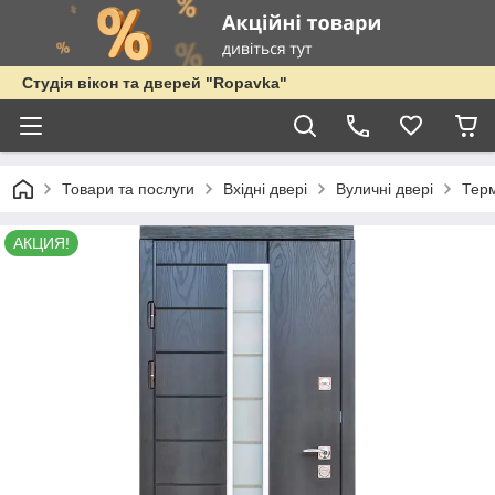
Студія вікон та дверей "Ropavka"
Товари та послуги
Вхідні двері
Вуличні двері
Тер
АКЦИЯ!