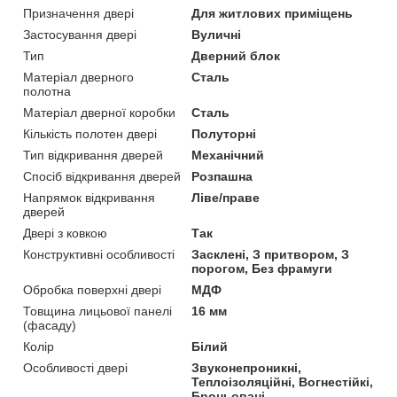
Призначення двері
Для житлових приміщень
Застосування двері
Вуличні
Тип
Дверний блок
Матеріал дверного
Сталь
полотна
Матеріал дверної коробки
Сталь
Кількість полотен двері
Полуторні
Тип відкривання дверей
Механічний
Спосіб відкривання дверей
Розпашна
Напрямок відкривання
Ліве/праве
дверей
Двері з ковкою
Так
Конструктивні особливості
Засклені, З притвором, З
порогом, Без фрамуги
Обробка поверхні двері
МДФ
Товщина лицьової панелі
16 мм
(фасаду)
Колір
Білий
Особливості двері
Звуконепроникні,
Теплоізоляційні, Вогнестійкі,
Броньовані