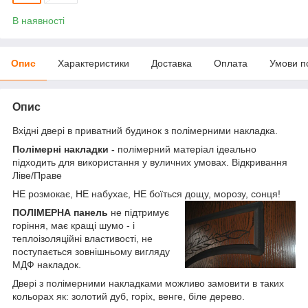
В наявності
Опис
Характеристики
Доставка
Оплата
Умови п
Опис
Вхідні двері в приватний будинок з полімерними накладка.
Полімерні накладки -
полімерний матеріал ідеально
підходить для використання у вуличних умовах. Відкривання
Ліве/Праве
НЕ розмокає, НЕ набухає, НЕ боїться дощу, морозу, сонця!
ПОЛІМЕРНА панель
не підтримує
горіння, має кращі шумо - і
теплоізоляційні властивості, не
поступається зовнішньому вигляду
МДФ накладок.
Двері з полімерними накладками можливо замовити в таких
кольорах як: золотий дуб, горіх, венге, біле дерево.