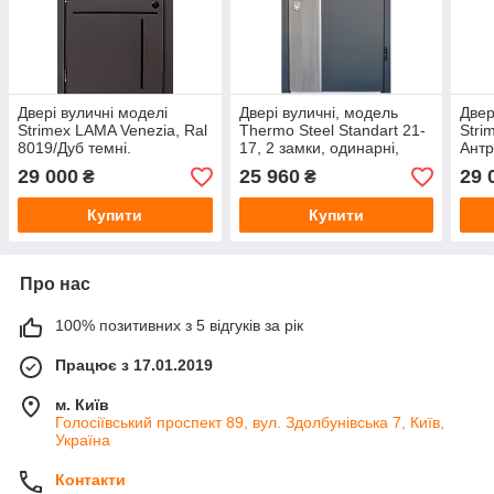
Двері вуличні моделі
Двері вуличні, модель
Двер
Strimeх LAMA Venezia, Ral
Thermo Steel Standart 21-
Stri
8019/Дуб темні.
17, 2 замки, одинарні,
Антр
ТЕРМОРОЗРИВ.
глухі
ТЕР
29 000
25 960
29 
₴
₴
ГАРАНТІЯ на покриття —
ГАРА
3 роки!
3 ро
Купити
Купити
Про нас
100% позитивних з 5 відгуків за рік
Працює з 17.01.2019
м. Київ
Голосіївський проспект 89, вул. Здолбунівська 7, Київ,
Україна
Контакти