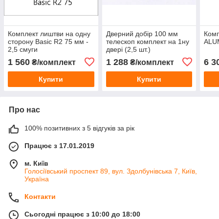
Комплект лиштви на одну
Дверний добір 100 мм
Комп
сторону Basic R2 75 мм -
телескоп комплект на 1ну
ALUM
2,5 смуги
двері (2,5 шт.)
1 560
1 288
6 3
₴/комплект
₴/комплект
Купити
Купити
Про нас
100% позитивних з 5 відгуків за рік
Працює з 17.01.2019
м. Київ
Голосіївський проспект 89, вул. Здолбунівська 7, Київ,
Україна
Контакти
Сьогодні працює з 10:00 до 18:00