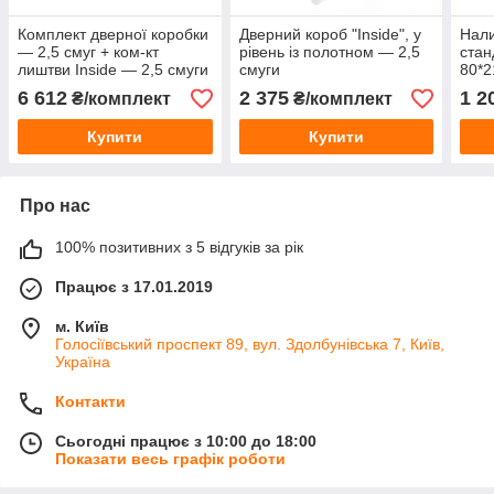
Комплект дверної коробки
Дверний короб "Inside", у
Нали
— 2,5 смуг + ком-кт
рівень із полотном — 2,5
стан
лиштви Inside — 2,5 смуги
смуги
80*2
смуг
6 612
2 375
1 2
₴/комплект
₴/комплект
Купити
Купити
Про нас
100% позитивних з 5 відгуків за рік
Працює з 17.01.2019
м. Київ
Голосіївський проспект 89, вул. Здолбунівська 7, Київ,
Україна
Контакти
Сьогодні працює з 10:00 до 18:00
Показати весь графік роботи