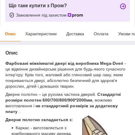
Що таке купити з Пром?
Замовлення під захистом
Опис
Характеристики
Доставка
Оплата
Умови п
Опис
Фарбовані міжкімнатні двері від виробника Mega-Dveri
-
це відмінне дизайнерське рішення для будь-якого сучасного
інтер'єру. Крім того, матовий або глянсовий шар лаку, яким
покриваються двері, абсолютно безпечний для здоров'я
дорослих, дітей і домашніх тварин.
Дверне полотно – це рухома частина дверей.
Стандартні
розміри полотен 600/700/800/900*2000мм
, можливо
виготовлення і
не стандартний розмірів за додаткову
плату
.
Дверне полотно складається з:
Каркас - виготовляється з
комбінованого масиву дерева,