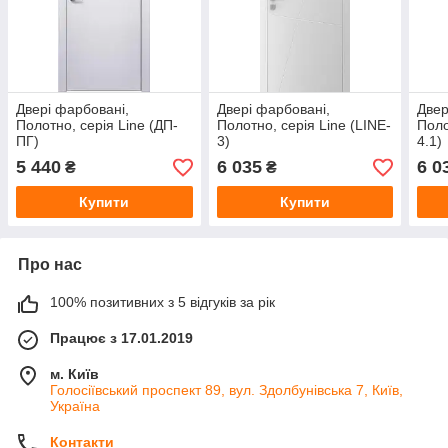
Двері фарбовані,
Двері фарбовані,
Двер
Полотно, серія Line (ДП-
Полотно, серія Line (LINE-
Поло
ПГ)
3)
4.1)
5 440
6 035
6 0
₴
₴
Купити
Купити
Про нас
100% позитивних з 5 відгуків за рік
Працює з 17.01.2019
м. Київ
Голосіївський проспект 89, вул. Здолбунівська 7, Київ,
Україна
Контакти