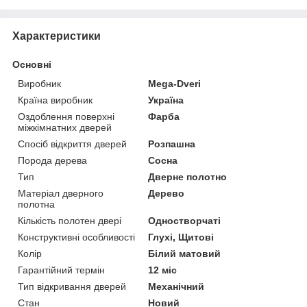
Характеристики
Основні
Виробник
Mega-Dveri
Країна виробник
Україна
Оздоблення поверхні
Фарба
міжкімнатних дверей
Спосіб відкриття дверей
Розпашна
Порода дерева
Сосна
Тип
Дверне полотно
Матеріал дверного
Дерево
полотна
Кількість полотен двері
Одностворчаті
Конструктивні особливості
Глухі, Щитові
Колір
Білий матовий
Гарантійний термін
12 міс
Тип відкривання дверей
Механічний
Стан
Новий