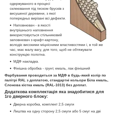
одержуваного в процесі
склеювання під тиском брусків з
висушеної деревини, з якої
попередньо вирізані всі дефекти.
Наповнювач - в якості
внутрішнього наповнення
використовується стільниковий
заповнювач з крафт-картону,
володіє високими міцнісними властивостями і, в той же
час, має малу вагу, для того, щоб не обтяжувати
конструкцію полотна.
МДФ накладка.
Фінішна обробка - грунт, емаль, лак фінішний
Фарбування проводиться за МДФ в будь-який колір по
палітрі RAL з доплатою, стандартні кольори Біла емаль,
Слонова кістка емаль (RAL-1013) без доплат.
Додаткова комплектація яка знадобитися для
1го дверного блоку:
Дверна коробка, комплект 2,5 смуги
Лиштва на одну сторону 2,5 смуги або 5 смуг на дві