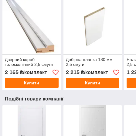
Дверний короб
Добірна планка 180 мм —
Нали
телескопічний 2,5 смуги
2,5 смуги
2,5 
2 165
2 215
1 2
₴/комплект
₴/комплект
Купити
Купити
Подібні товари компанії