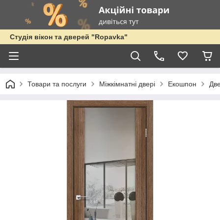
Студія вікон та дверей "Ropavka"
Товари та послуги
Міжкімнатні двері
Екошпон
Дв