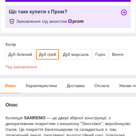
Що таке купити з Пром?
Замовлення під захистом
Колір
Дуб білений
Дуб грей
Дуб марсала
Горіх
Венге
Під замовлення
Опис
Характеристики
Доставка
Оплата
Умови п
Опис
Колекція
SANREMO
— це двері збірної конструкції, з
декоративним покриттям з екошпону "Sincrolam", виробництво
Італія. Це покриття багатошарове та складається з: лак,
друкований декор, пергамент, вологостійкий шар, підкладка.