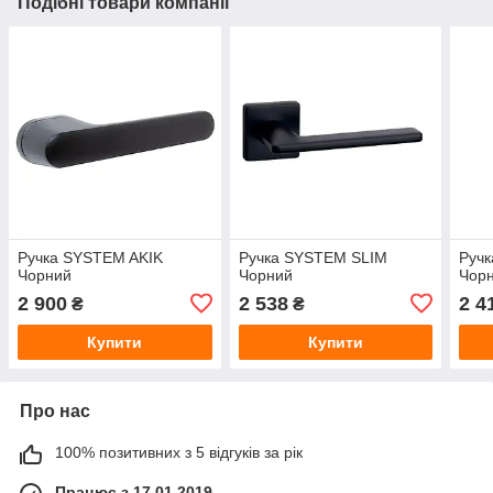
Подібні товари компанії
Ручка SYSTEM AKIK
Ручка SYSTEM SLIM
Руч
Чорний
Чорний
Чор
2 900
2 538
2 4
₴
₴
Купити
Купити
Про нас
100% позитивних з 5 відгуків за рік
Працює з 17.01.2019