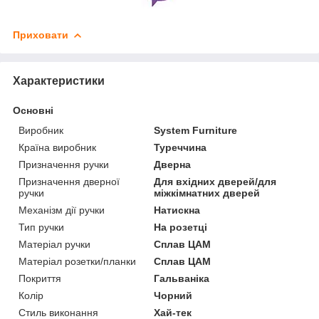
Приховати
Характеристики
Основні
Виробник
System Furniture
Країна виробник
Туреччина
Призначення ручки
Дверна
Призначення дверної
Для вхідних дверей/для
ручки
міжкімнатних дверей
Механізм дії ручки
Натискна
Тип ручки
На розетці
Матеріал ручки
Сплав ЦАМ
Матеріал розетки/планки
Сплав ЦАМ
Покриття
Гальваніка
Колір
Чорний
Стиль виконання
Хай-тек