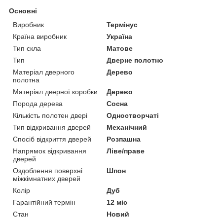
Основні
Виробник
Термінус
Країна виробник
Україна
Тип скла
Матове
Тип
Дверне полотно
Матеріал дверного
Дерево
полотна
Матеріал дверної коробки
Дерево
Порода дерева
Сосна
Кількість полотен двері
Одностворчаті
Тип відкривання дверей
Механічний
Спосіб відкриття дверей
Розпашна
Напрямок відкривання
Ліве/праве
дверей
Оздоблення поверхні
Шпон
міжкімнатних дверей
Колір
Дуб
Гарантійний термін
12 міс
Стан
Новий