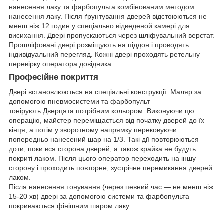
нанесення лаку та фарбопульта комбінованим методом
нанесення лаку. Після ґрунтування дверей відстоюються не
менш ніж 12 годин у спеціально відведеной камері для
висихання. Двері пропускаються через шліфувальний верстат.
Прошліфовані двері розміщують на піддон і проводять
індивідуальний перегляд. Кожні двері проходять ретельну
перевірку оператора довідника.
Професійне покриття
Двері встановлюються на спеціальні конструкції. Маляр за
допомогою пневмосистеми та фарбопульт
тонірують Дверцята потрібним кольором. Виконуючи цю
операцію, майстер переміщається від початку дверей до їх
кінця, а потім у зворотному напрямку перековуючи
попередньо нанесений шар на 1/3. Такі дії повторюються
доти, поки вся сторона дверей, а також крайка не будуть
покриті лаком. Після цього оператор переходить на іншу
сторону і проходить повторне, зустрічне перемикання дверей
лаком.
Після нанесення тонування (через певний час — не менш ніж
15-20 хв) двері за допомогою системи та фарбопульта
покриваються фінішним шаром лаку.