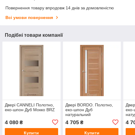
Повернення товару впродовж 14 днів за домовленістю
Всі умови повернення
Подібні товари компанії
Двері CANNELI Полотно,
Двері BORDO. Полотно,
Двер
еко-шпон Дуб Мокко BRZ
еко-шпон Дуб
еко-
натуральний
нату
4 080
4 705
4 7
₴
₴
Купити
Купити