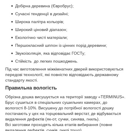
Добірна деревина (Євробрус);
Сучасні тенденції в дизайні;
Широка палітра кольорів;
Широкий ціновий діапазон;
Екологічно чисті матеріали;
Першокласний шппон із цінних порід деревини;
Звукоізоляція, яка відповідає ГОСТу;
Стійкість до легких пошкоджень.
Під час виготовлення міжкімнатних дверей використовуються
передові технології, які повністю відповідають державному
стандарту якості.
Правильна вологість
Обрізна дошка висушується на території заводу «TERMINUS».
Брус сушиться в спеціальних сушильних камерах, до
вологості 8-10%. Висушену до потрібної вологості дошку
постачають у цех на торцювальний верстат, де відбувається
видалення дефектів (як-от, сучки, синява, гниль).
Всі заготовки проходять кілька етапів вибирання (повне
видалення дефектів, сучків, гнилі тощо)