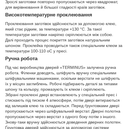
Зрослі заготовки повторно пропускаються через квадромат,
для вирівнювання й більшої гладкості країв заготівок.
Високотемпературне проклеювання
Проклеювання заготівок здійснюється за допомогою клею,
який стає рідким, за температури +130 °C. За такої
температури заготівки накріпко скріплюються між собою.
Далі проходить процес покриття заготівок натуральним
шпоном. Проклейка проводиться також спеціальним клеєм за
температури 100-110 oС у пресі.
Ручна робота
Під час виробництва дверей «TERMINUS» залучена ручна
робота. Філенки доводять, шліфують вручну спеціальними
шліфувальними машинками, оскільки верстати не шліфують
їх у місцях заглиблень. Робочі підбирають деталі за типами
шпону та кольору, промазують їх клеєм і скріплюють.
Зібрані проклеєні двері встановлюють у спеціальний прес і
стискають під тиском 4 атмосфери, потім двері витираються
від залишків клею та складаються. Перед ґрунтовками двері
пропускаються через шліфувальний верстат. Дверні полотна
пропускаються через верстат з одного боку потім з іншого.
Знову-таки вручну здійснюється доведення дверних полотен.
Ґрунтовка дверей здійснюється за допомогою системи