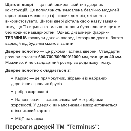
Щитові двері
— це найпоширеніший тип дверних
конструкцій. Ця популярність зумовлена безліччю моделей
фрезерівок (малюнків) і фінішних декорів, які можна
використовувати. Щитові двері дістала свою назву завдяки
тому, що її лицьова та тильна сторони була плоским щитом
без жодних надмірностей. Однак, дизайнери фабрики
TERMINUS
крокнули далеко вперед і створили досить багато
варіацій під будь-які смакові запити.
Дверне полотно
— це рухома частина дверей. Стандартні
розміри полотен
600/700/800/900*2000 мм, товщина 40 мм.
Можливо, й не стандартний розмір за додаткову плату.
Дверне полотно складається з:
Каркас — це прямокутник, зібраний із набраних
дерев'яних зрослих брусів.
ребра жорсткості.
Наповнювач — встановлюваний між ребрами
жорсткості. У дверях як наповнювач використовуються
стільниковий картон.
МДФ накладка.
Переваги дверей ТМ "Terminus":