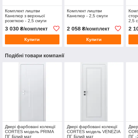
Комплект лиштви
Комплект лиштви
Комп
Канелюр з верхньої
Канелюр - 2,5 смуги
стор
розеткою - 2,5 смуги
2,5 
3 030
2 058
2 1
₴/комплект
₴/комплект
Купити
Купити
Подібні товари компанії
Двері фарбовані колекції
Двері фарбовані колекції
Двер
CORTES модель PRIMA
CORTES модель VENEZIA
COR
ПГ Білий мат
ПГ Білий мат
ПГ -