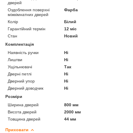
дверей
Оздоблення поверхні
Фарба
міжкімнатних дверей
Колір
Білий
Гарантійний термін
12 міс
Стан
Новий
Комплектація
Наявність ручки
Ні
Лиштви
Ні
Ущільнювачі
Так
Дверні петлі
Ні
Дверний упор
Ні
Дверний доводчик
Ні
Розміри
Ширина дверей
800 мм
Висота дверей
2000 мм
Товщина дверей
44 мм
Приховати