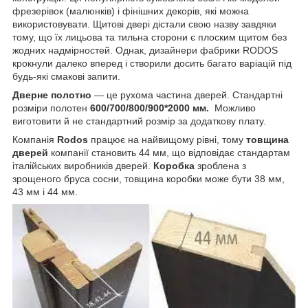
фрезерівок (малюнків) і фінішних декорів, які можна
використовувати. Щитові двері дістали свою назву завдяки
тому, що їх лицьова та тильна сторони є плоским щитом без
жодних надмірностей. Однак, дизайнери фабрики RODOS
крокнули далеко вперед і створили досить багато варіацій під
будь-які смакові запити.
Дверне полотно
— це рухома частина дверей. Стандартні
розміри полотен
600/700/800/900*2000 мм.
Можливо
виготовити й не стандартний розмір за додаткову плату.
Компанія
Rodos
працює на найвищому рівні, тому
товщина
дверей
компанії становить 44 мм, що відповідає стандартам
італійських виробників дверей.
Коробка
зроблена з
зрощеного бруса сосни, товщина коробки може бути 38 мм,
43 мм і 44 мм.