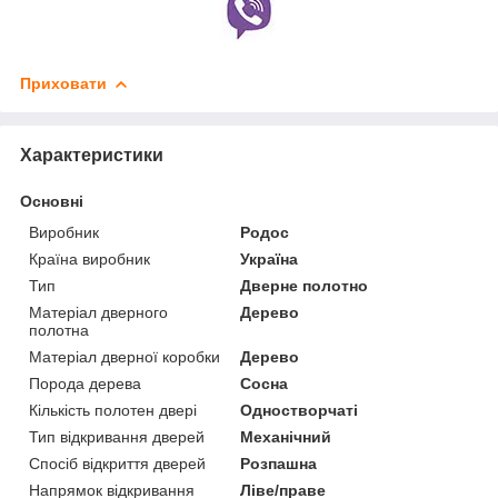
Приховати
Характеристики
Основні
Виробник
Родос
Країна виробник
Україна
Тип
Дверне полотно
Матеріал дверного
Дерево
полотна
Матеріал дверної коробки
Дерево
Порода дерева
Сосна
Кількість полотен двері
Одностворчаті
Тип відкривання дверей
Механічний
Спосіб відкриття дверей
Розпашна
Напрямок відкривання
Ліве/праве