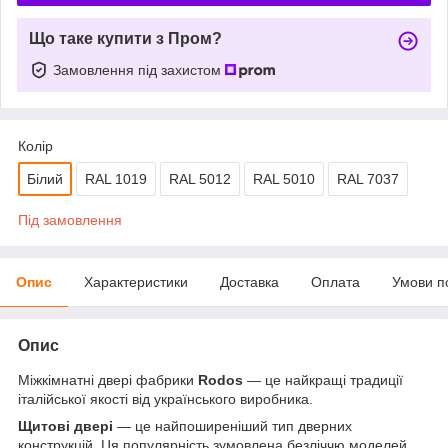
Що таке купити з Пром?
Замовлення під захистом
Колір
Білий
RAL 1019
RAL 5012
RAL 5010
RAL 7037
Під замовлення
Опис
Характеристики
Доставка
Оплата
Умови п
Опис
Міжкімнатні двері фабрики
Rodos
— це найкращі традиції
італійської якості
від українського виробника.
Щитові двері
— це найпоширеніший тип дверних
конструкцій. Ця популярність зумовлена безліччю моделей