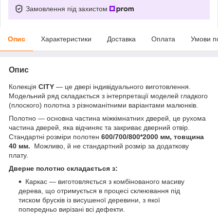
Замовлення під захистом
Опис
Характеристики
Доставка
Оплата
Умови п
Опис
Колекція
CITY
— це двері індивідуального виготовлення.
Модельний ряд складається з інтерпретації моделей гладкого
(плоского) полотна з різноманітними варіантами малюнків.
Полотно — основна частина міжкімнатних дверей, це рухома
частина дверей, яка відчиняє та закриває дверний отвір.
Стандартні розміри полотен
600/700/800*2000 мм, товщина
40 мм.
Можливо, й не стандартний розмір за додаткову
плату.
Дверне полотно складається з:
Каркас — виготовляється з комбінованого масиву
дерева, що отримується в процесі склеювання під
тиском брусків із висушеної деревини, з якої
попередньо вирізані всі дефекти.