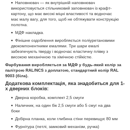
Наповнювач — як внутрішній наповнювач
використовується стільниковий заповнювач із крафт-
картону, що має високі міцні властивості та водночас
має малу вагу, для того, щоб не обтяжувати конструкцію
полотна.
МДФ накладка.
Фінішне оздоблення виробляється поліуретановими
двокомпонентними емалями. Три шари емалі
забезпечують тверду і водночас еластичну плівку з
високою механічною та хімічною стійкістю.
Фарбування виробляється за МДФ у будь-який колір за
палітрою RAL/NCS з доплатою, стандартний колір RAL
9003 (біла).
Додаткова комплектація, яка знадобиться для 1-
х дверних блоків:
Дверна коробка, комплект 2,5 смуги
Наличник, на один бік 2,5 смуги або 5 смуг на два
боки
Добірна планка, коли глибина стіни перевищує 80 мм
Фурнітура (петлі, замковий механізм, ручка)