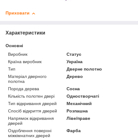
Приховати
Характеристики
Основні
Виробник
Статус
Країна виробник
Україна
Тип
Дверне полотно
Матеріал дверного
Дерево
полотна
Порода дерева
Сосна
Кількість полотен двері
Одностворчаті
Тип відкривання дверей
Механічний
Спосіб відкриття дверей
Розпашна
Напрямок відкривання
Ліве/праве
дверей
Оздоблення поверхні
Фарба
міжкімнатних дверей