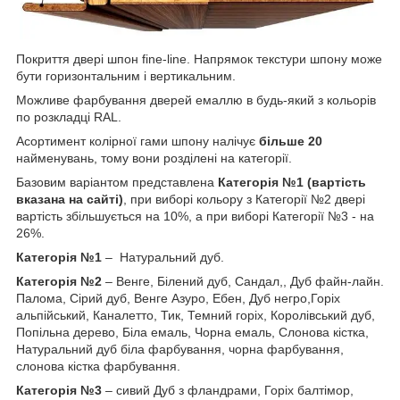
Покриття двері шпон fine-line. Напрямок текстури шпону може
бути горизонтальним і вертикальним.
Можливе фарбування дверей емаллю в будь-який з кольорів
по розкладці RAL.
Асортимент колірної гами шпону налічує
більше 20
найменувань, тому вони розділені на категорії.
Базовим варіантом представлена
Категорія №1 (вартість
вказана на сайті)
, при виборі кольору з Категорії №2 двері
вартість збільшується на 10%, а при виборі Категорії №3 - на
26%.
Категорія №1
– Натуральний дуб.
Категорія №2
– Венге, Білений дуб, Сандал,, Дуб файн-лайн.
Палома, Сірий дуб, Венге Азуро, Ебен, Дуб негро,Горіх
альпійський, Каналетто, Тик, Темний горіх, Королівський дуб,
Попільна дерево, Біла емаль, Чорна емаль, Слонова кістка,
Натуральний дуб біла фарбування, чорна фарбування,
слонова кістка фарбування.
Категорія №3
– сивий Дуб з фландрами, Горіх балтімор,