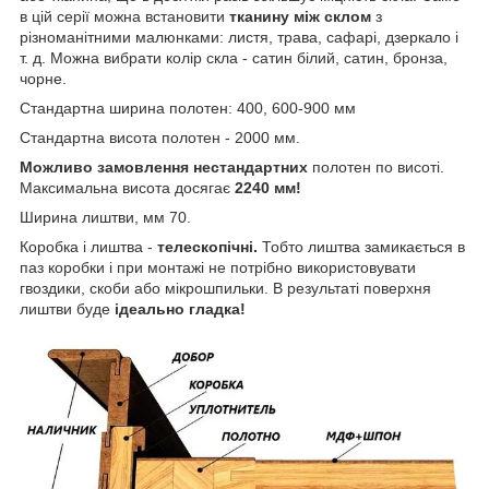
в цій серії можна встановити
тканину між склом
з
різноманітними малюнками: листя, трава, сафарі, дзеркало і
т. д. Можна вибрати колір скла - сатин білий, сатин, бронза,
чорне.
Стандартна ширина полотен: 400, 600-900 мм
Стандартна висота полотен - 2000 мм.
Можливо замовлення нестандартних
полотен по висоті.
Максимальна висота досягає
2240 мм!
Ширина лиштви, мм 70.
Коробка і лиштва -
телескопічні.
Тобто лиштва замикається в
паз коробки і при монтажі не потрібно використовувати
гвоздики, скоби або мікрошпильки. В результаті поверхня
лиштви буде
ідеально гладка!