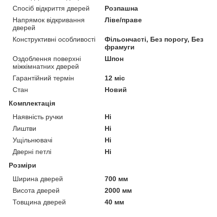
Спосіб відкриття дверей
Розпашна
Напрямок відкривання
Ліве/праве
дверей
Конструктивні особливості
Фільончасті, Без порогу, Без
фрамуги
Оздоблення поверхні
Шпон
міжкімнатних дверей
Гарантійний термін
12 міс
Стан
Новий
Комплектація
Наявність ручки
Ні
Лиштви
Ні
Ущільнювачі
Ні
Дверні петлі
Ні
Розміри
Ширина дверей
700 мм
Висота дверей
2000 мм
Товщина дверей
40 мм