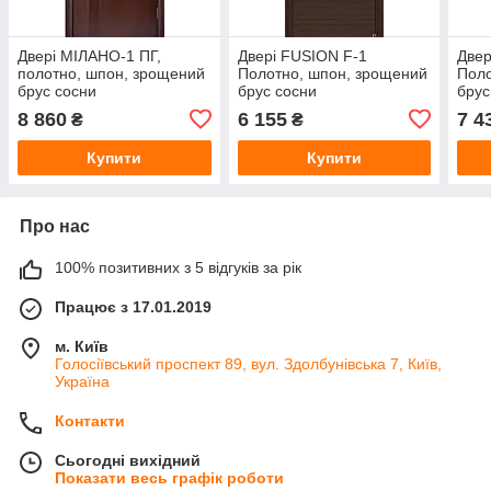
Двері МІЛАНО-1 ПГ,
Двері FUSION F-1
Двер
полотно, шпон, зрощений
Полотно, шпон, зрощений
Поло
брус сосни
брус сосни
брус
8 860
6 155
7 4
₴
₴
Купити
Купити
Про нас
100% позитивних з 5 відгуків за рік
Працює з 17.01.2019
м. Київ
Голосіївський проспект 89, вул. Здолбунівська 7, Київ,
Україна
Контакти
Сьогодні вихідний
Показати весь графік роботи