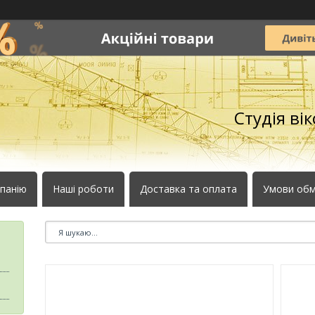
Студія ві
панію
Наші роботи
Доставка та оплата
Умови обм