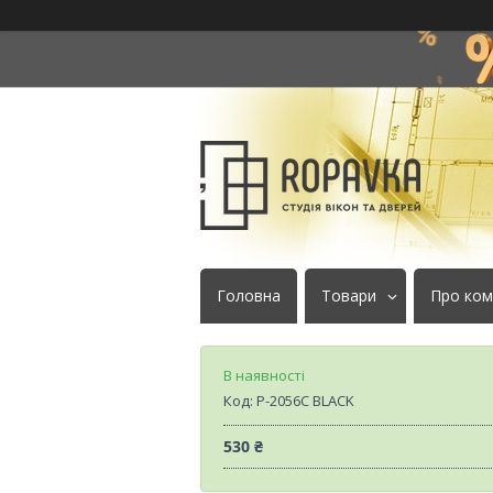
Головна
Товари
Про ком
В наявності
Код:
P-2056C BLACK
530 ₴