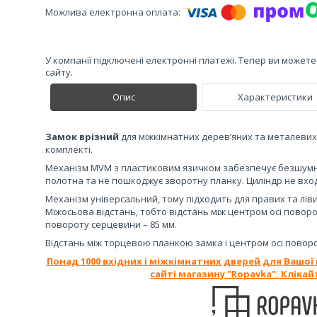
У компанії підключені електронні платежі. Тепер ви может
сайту.
Опис
Характеристики
Замок врізний
для міжкімнатних дерев’яних та металевих
комплекті.
Механізм MVM з пластиковим язичком забезпечує безшумн
полотна та не пошкоджує зворотну планку. Циліндр не вхо
Механізм універсальний, тому підходить для правих та лів
Міжосьова відстань, тобто відстань між центром осі поворо
повороту серцевини – 85 мм.
Відстань між торцевою планкою замка і центром осі поворо
Понад 1000 вхідних і міжкімнатних дверей для Вашої
сайті магазину "Ropavka". Клікай