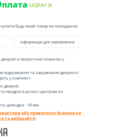
е купити будь-який товар не покидаючи
Інформація для замовлення
 дверей зі зворотною планкою у
е відкривання та закривання дверного
дить у комплект.
их дверей.
ту квадрата ручки і центром осі
ту циліндра – 50 мм.
 квартири або приватного будинку на
те та вибирайте!