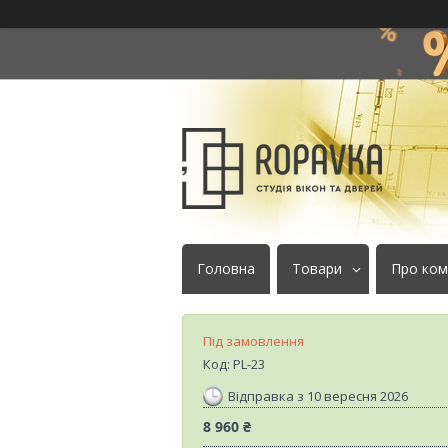
Головна
Товари
Про ком
Під замовлення
Код:
PL-23
Відправка з 10 вересня 2026
8 960 ₴