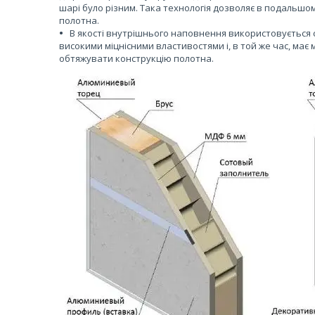
шарі було різним. Така технологія дозволяє в подальшо
полотна.
В якості внутрішнього наповнення використовується 
високими міцнісними властивостями і, в той же час, має м
обтяжувати конструкцію полотна.