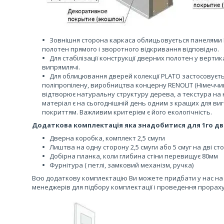
Зовнішня сторона каркаса облицьовується панелями 
полотен прямого і зворотного відкривання відповідно.
Для стабілізації конструкції дверних полотен у верт
випрямлячі.
Для облицювання дверей колекції PLATO застосовуєть
поліпропілену, виробництва концерну RENOLIT (Німеччи
відтворює натуральну структуру дерева, а текстура на 
матеріал є на сьогоднішній день одним з кращих для в
покриттям. Важливим критерієм є його екологічність.
Додаткова комплектація яка знадобитися для 1го дв
Дверна коробка, комплект 2,5 смуги
Лиштва на одну сторону 2,5 смуги або 5 смуг на дві ст
Добірна планка, коли глибина стіни перевищує 80мм
Фурнітура ( петлі, замковий механізм, ручка)
Всю додаткову комплектацію Ви можете придбати у нас на 
менеджерів для підбору комплектації і проведення прораху