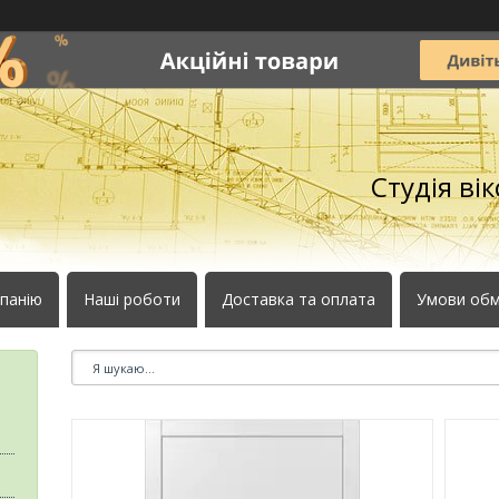
Студія ві
панію
Наші роботи
Доставка та оплата
Умови обм