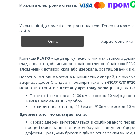
У компанії підключені електронні платежі. Тепер ви может
сайту.
Опис
Характеристики
Колекція
PLATO
– це двері сучасного мінімалістського диз
гладкі полотна, облицьовані поліпропіленової плівкою RENO
алюмінієвих вставок, скла або дзеркала, розташованих в 
Полотно - основна частина міжкімнатних дверей, це рухома
закриває двері. Стандартні розміри полотен
610/710/810*
можна виготовити
в нестандартному розмірі
за додатко
По висоті полотна: до 2100 мм (з кроком 10 мм) з дере
10 мм) з алюмінієвим коробом.
По ширині полотна: від 410 мм до 910мм (з кроком 10 м
Дверне полотно складається з:
Каркас дверей виготовляється з комбінованого пере
процесі склеювання під тиском брусків з висушеної дере
дефекти. При цьому бруски підбираються таким чином,