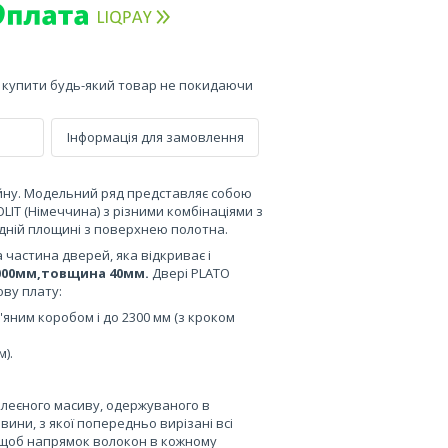
е купити будь-який товар не покидаючи
Інформація для замовлення
айну. Модельний ряд представляє собою
LIT (Німеччина) з різними комбінаціями з
одній площині з поверхнею полотна.
 частина дверей, яка відкриває і
2000мм,товщина 40мм.
Двері PLATO
ву плату:
в'яним коробом і до 2300 мм (з кроком
м).
клеєного масиву, одержуваного в
вини, з якої попередньо вирізані всі
 щоб напрямок волокон в кожному