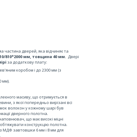
а частина дверей, яка відчиняє та
710/810*2000 мм, товщина 40 мм.
Двері
ірі
за додаткову плату:
ев'яним коробом і до 2300 мм (з
 мм).
леєного масиву, що отримується в
вини, з якої попередньо вирізані всі
мок волокон у кожному шарі був
рмації дверного полотна.
аповнювач, що має високі міцні
не обтяжувати конструкцію полотна.
 МДФ завтовшки 6 мм і 8 мм для
.