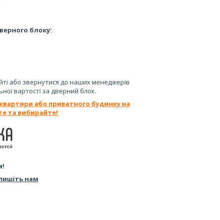
верного блоку:
йті або звернутися до наших менеджерів
ьної вартості за дверний блок.
 квартири або приватного будинку на
те та вибирайте!
м!
пишіть нам