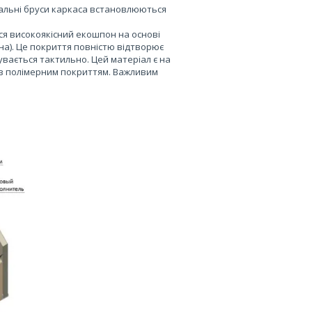
икальні бруси каркаса встановлюються
ся високоякісний екошпон на основі
на). Це покриття повністю відтворює
увається тактильно. Цей матеріал є на
із полімерним покриттям. Важливим