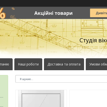
Студія ві
панію
Наші роботи
Доставка та оплата
Умови обм