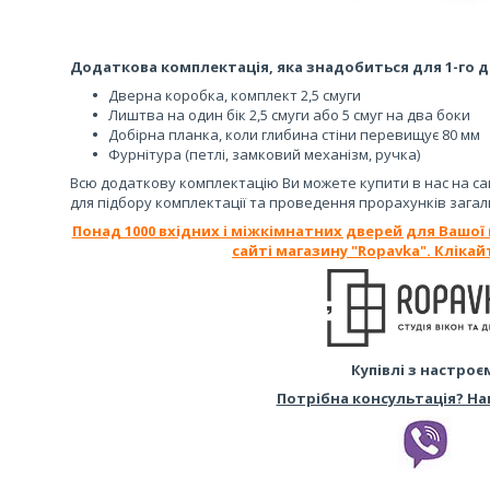
Додаткова комплектація, яка знадобиться для 1-го д
Дверна коробка, комплект 2,5 смуги
Лиштва на один бік 2,5 смуги або 5 смуг на два боки
Добірна планка, коли глибина стіни перевищує 80 мм
Фурнітура (петлі, замковий механізм, ручка)
Всю додаткову комплектацію Ви можете купити в нас на са
для підбору комплектації та проведення прорахунків загал
Понад 1000 вхідних і міжкімнатних дверей для Вашої
сайті магазину "Ropavka". Клікай
Купівлі з настроє
Потрібна консультація? На