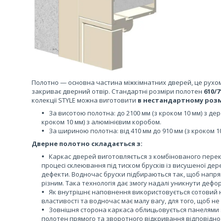
Полотно — основна частина міжкімнатних дверей, це рухом
закриває дверний отвір. Стандартні розміри полотен
610/
колекції STYLE можна виготовити
в нестандартному розм
За висотою полотна: до 2100 мм (з кроком 10 мм) з дер
кроком 10 мм) з алюмінієвим коробом.
За шириною полотна: від 410 мм до 910 мм (з кроком 10
Дверне полотно складається з:
Каркас дверей виготовляється з комбінованого перек
процесі склеювання під тиском брусків із висушеної дере
дефекти. Водночас бруски підбираються так, щоб напря
різним. Така технологія дає змогу надалі уникнути дефо
Як внутрішнє наповнення використовується сотовий н
властивості та водночас має малу вагу, для того, щоб 
Зовнішня сторона каркаса облицьовується панелями з
полотен прямого та зворотного відкривання відповідно