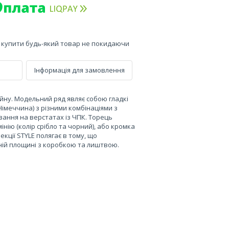
е купити будь-який товар не покидаючи
Інформація для замовлення
йну. Модельний ряд являє собою гладкі
імеччина) з різними комбінаціями з
вання на верстатах із ЧПК. Торець
ію (колір срібло та чорний), або кромка
кції STYLE полягає в тому, що
дній площині з коробкою та лиштвою.