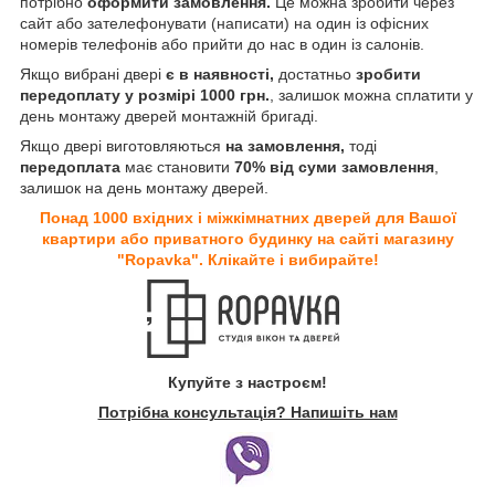
потрібно
оформити замовлення.
Це можна зробити через
сайт або зателефонувати (написати) на один із офісних
номерів телефонів або прийти до нас в один із салонів.
Якщо вибрані двері
є в наявності,
достатньо
зробити
передоплату у розмірі 1000 грн.
, залишок можна сплатити у
день монтажу дверей монтажній бригаді.
Якщо двері виготовляються
на замовлення,
тоді
передоплата
має становити
70% від суми замовлення
,
залишок на день монтажу дверей.
Понад 1000 вхідних і міжкімнатних дверей для Вашої
квартири або приватного будинку на сайті магазину
"Ropavka". Клікайте і вибирайте!
Купуйте з настроєм!
Потрібна консультація? Напишіть нам