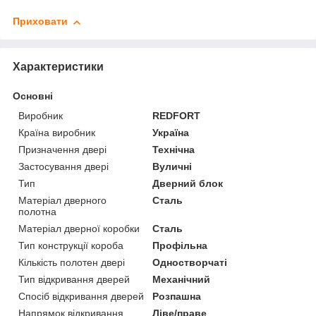
Приховати
Характеристики
Основні
Виробник
REDFORT
Країна виробник
Україна
Призначення двері
Технічна
Застосування двері
Вуличні
Тип
Дверний блок
Матеріал дверного
Сталь
полотна
Матеріал дверної коробки
Сталь
Тип конструкції короба
Профільна
Кількість полотен двері
Одностворчаті
Тип відкривання дверей
Механічний
Спосіб відкривання дверей
Розпашна
Напрямок відкривання
Ліве/праве