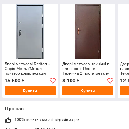
Двері металеві Redfort -
Двері металеві технічні в
Двер
Серія Метал/Метал +
наявності, Redfort
наяв
притвор комплектація
Технічна 2 листа металу,
Техн
Оптима плюс, RAL 7024
Ral 8017
Ral 
15 600
8 100
12 
₴
₴
Купити
Купити
Про нас
100% позитивних з 5 відгуків за рік