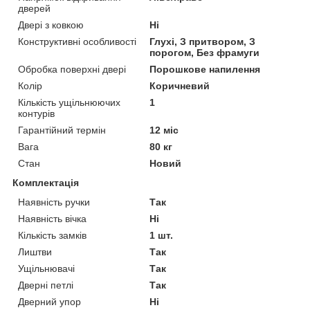
дверей
Двері з ковкою
Ні
Конструктивні особливості
Глухі, З притвором, З
порогом, Без фрамуги
Обробка поверхні двері
Порошкове напилення
Колір
Коричневий
Кількість ущільнюючих
1
контурів
Гарантійний термін
12 міс
Вага
80 кг
Стан
Новий
Комплектація
Наявність ручки
Так
Наявність вічка
Ні
Кількість замків
1 шт.
Лиштви
Так
Ущільнювачі
Так
Дверні петлі
Так
Дверний упор
Ні