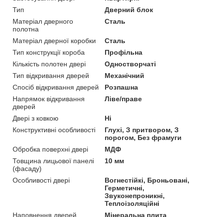
Тип
Дверний блок
Матеріал дверного
Сталь
полотна
Матеріал дверної коробки
Сталь
Тип конструкції короба
Профільна
Кількість полотен двері
Одностворчаті
Тип відкривання дверей
Механічний
Спосіб відкривання дверей
Розпашна
Напрямок відкривання
Ліве/праве
дверей
Двері з ковкою
Ні
Конструктивні особливості
Глухі, З притвором, З
порогом, Без фрамуги
Обробка поверхні двері
МДФ
Товщина лицьової панелі
10 мм
(фасаду)
Особливості двері
Вогнестійкі, Броньовані,
Герметичні,
Звуконепроникні,
Теплоізоляційні
Наповнення дверей
Мінеральна плита