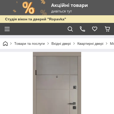
Студія вікон та дверей "Ropavka"
Товари та послуги
Вхідні двері
Квартирні двері
M