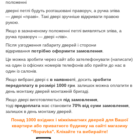
положенні
дверні петлі будуть розташовані праворуч, а ручка зліва
— двері «праві». Такі двері зручніше відкривати правою
рукою.
Якщо в зазначеному положенні петлі виявляться зліва, а
ручка праворуч — двері «ліві».
Після узгодження габариту дверей і сторони
відкривання
потрібно оформити замовлення
.
Це можна зробити через сайт або зателефонувати (написати)
на один із офісних номерів телефонів або прийти до нас в
один із салонів.
Якщо вибрані двері є
в наявності
, досить
зробити
передоплату в розмірі 1000 грн
. залишок можна оплатити в
день монтажу дверей монтажній бригаді.
Якщо двері виготовляються
під замовлення
,
тоді
предоплата
має становити
70% від суми замовлення
,
залишок в день монтажу дверей.
Понад 1000 вхідних і міжкімнатних дверей для Вашої
квартири або приватного будинку на сайті магазину
"Ropavka". Клікайте та вибирайте!