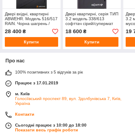
Двері вхідні, квартирні
Двері квартирні, серія ТИП
Двер
ABWEHR. Модель 516/517
3.2 модель 338/613
3.2 
RAIN. Чорна шагрень /
софттач сірий/супермат
мусо
Білий супермат
білий
біли
28 400
18 600
19 
₴
₴
Купити
Купити
Про нас
100% позитивних з 5 відгуків за рік
Працює з 17.01.2019
м. Київ
Голосіївський проспект 89, вул. Здолбунівська 7, Київ,
Україна
Контакти
Сьогодні працює з 10:00 до 18:00
Показати весь графік роботи