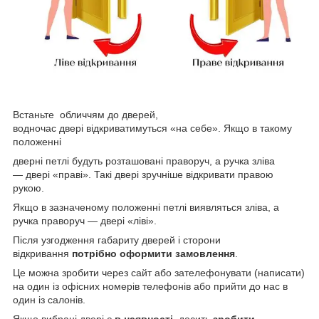
Встаньте обличчям до дверей,
водночас двері відкриватимуться «на себе». Якщо в такому
положенні
дверні петлі будуть розташовані праворуч, а ручка зліва
— двері «праві». Такі двері зручніше відкривати правою
рукою.
Якщо в зазначеному положенні петлі виявляться зліва, а
ручка праворуч — двері «ліві».
Після узгодження габариту дверей і сторони
відкривання
потрібно оформити замовлення
.
Це можна зробити через сайт або зателефонувати (написати)
на один із офісних номерів телефонів або прийти до нас в
один із салонів.
Якщо вибрані двері є
в наявності
, досить
зробити