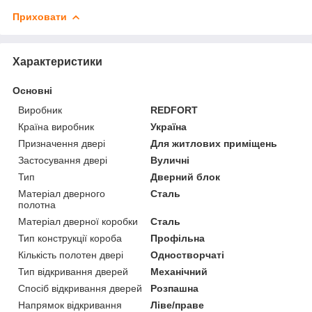
Приховати
Характеристики
Основні
Виробник
REDFORT
Країна виробник
Україна
Призначення двері
Для житлових приміщень
Застосування двері
Вуличні
Тип
Дверний блок
Матеріал дверного
Сталь
полотна
Матеріал дверної коробки
Сталь
Тип конструкції короба
Профільна
Кількість полотен двері
Одностворчаті
Тип відкривання дверей
Механічний
Спосіб відкривання дверей
Розпашна
Напрямок відкривання
Ліве/праве