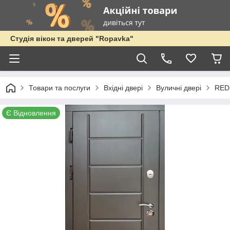
Студія вікон та дверей "Ropavka"
Товари та послуги
Вхідні двері
Вуличні двері
RED
Є Відновлення