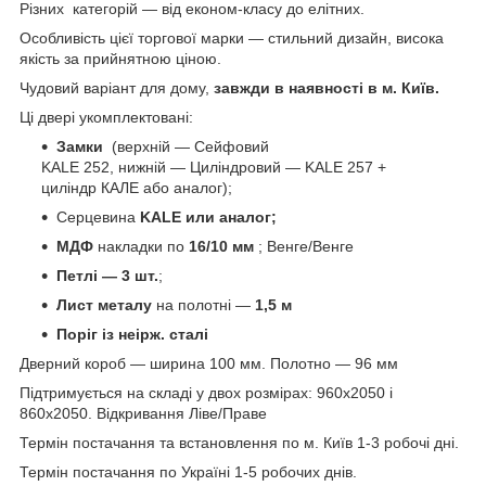
Різних категорій — від економ-класу до елітних.
Особливість цієї торгової марки — стильний дизайн, висока
якість за прийнятною ціною.
Чудовий варіант для дому,
завжди в наявності в м. Київ.
Ці двері укомплектовані:
Замки
(верхній — Сейфовий
KALE 252, нижній — Циліндровий — KALE 257 +
циліндр КАЛЕ або аналог);
Серцевина
KALE или аналог;
МДФ
накладки по
16/10 мм
; Венге/Венге
Петлі — 3 шт.
;
Лист металу
на полотні —
1,5 м
Поріг із неірж. сталі
Дверний короб — ширина 100 мм. Полотно — 96 мм
Підтримується на складі у двох розмірах: 960х2050 і
860х2050. Відкривання Ліве/Праве
Термін постачання та встановлення по м. Київ 1-3 робочі дні.
Термін постачання по Україні 1-5 робочих днів.