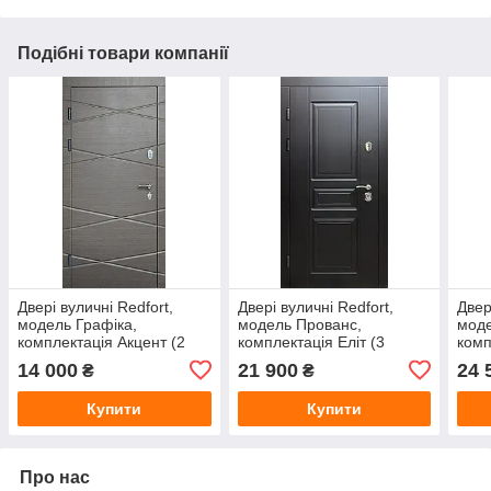
Подібні товари компанії
Двері вуличні Redfort,
Двері вуличні Redfort,
Двер
модель Графіка,
модель Прованс,
моде
комплектація Акцент (2
комплектація Еліт (3
комп
контури)
контури)
конт
14 000
21 900
24 
₴
₴
Купити
Купити
Про нас