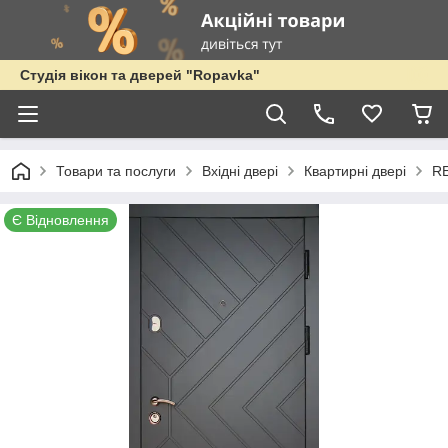
Студія вікон та дверей "Ropavka"
Товари та послуги
Вхідні двері
Квартирні двері
R
Є Відновлення