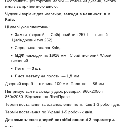
Особливість цієї торгової марки — стильний дизайн, висока
якість за прийнятною ціною.
Чудовий варіант для квартири,
завжди в наявності в м.
Київ.
Ці двері укомплектовані:
Замки
(верхній — Сейфовий тип 257 L — нижній
Циліндровий тип 252);
Серцевина аналог Кale
;
МДФ
накладки по
16/16 мм
; Сірий тиснений /Сірий
тиснений
Петлі — 3 шт.
;
Лист металу
на полотні —
1,5 мм
Дверний короб — ширина 100 мм. Полотно — 86 мм
Підтримується на складі у двох розмірах: 960х2050 і
860х2050. Відкривання Ліве/Праве
Термін постачання та встановлення по м. Київ 1-3 робочі дні.
Термін постачання по Україні 1-5 робочих днів.
Для замовлення дверей потрібні основні 2 параметри: