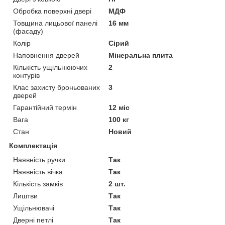
Обробка поверхні двері
МДФ
Товщина лицьової панелі
16 мм
(фасаду)
Колір
Сірий
Наповнення дверей
Мінеральна плита
Кількість ущільнюючих
2
контурів
Клас захисту броньованих
3
дверей
Гарантійний термін
12 міс
Вага
100 кг
Стан
Новий
Комплектація
Наявність ручки
Так
Наявність вічка
Так
Кількість замків
2 шт.
Лиштви
Так
Ущільнювачі
Так
Дверні петлі
Так