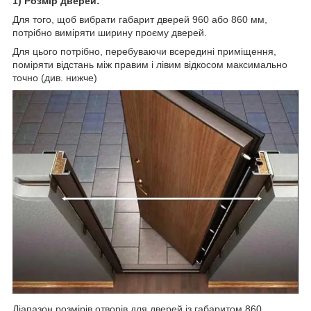
1) Розмір дверей:
Для того, щоб вибрати габарит дверей 960 або 860 мм,
потрібно виміряти ширину проєму дверей.
Для цього потрібно, перебуваючи всередині приміщення,
поміряти відстань між правим і лівим відкосом максимально
точно (див. нижче)
Діапазон розмірів отворів для дверей із габаритом 860