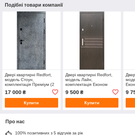
Подібні товари компанії
Двері квартирні Redfort,
Двері квартирні Redfort,
Двер
модель Стоун,
модель Лайн,
моде
комплектація Преміум (2
комплектація Економ
Еко
труби)
17 000
9 500
9 7
₴
₴
Купити
Купити
Про нас
100% позитивних з 5 відгуків за рік