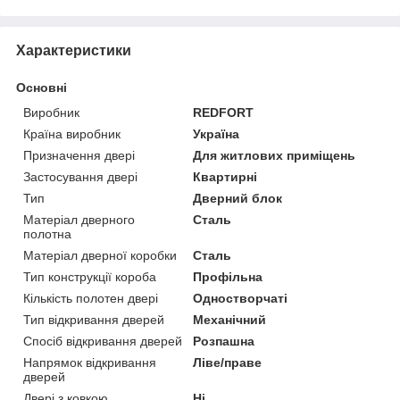
Характеристики
Основні
Виробник
REDFORT
Країна виробник
Україна
Призначення двері
Для житлових приміщень
Застосування двері
Квартирні
Тип
Дверний блок
Матеріал дверного
Сталь
полотна
Матеріал дверної коробки
Сталь
Тип конструкції короба
Профільна
Кількість полотен двері
Одностворчаті
Тип відкривання дверей
Механічний
Спосіб відкривання дверей
Розпашна
Напрямок відкривання
Ліве/праве
дверей
Двері з ковкою
Ні