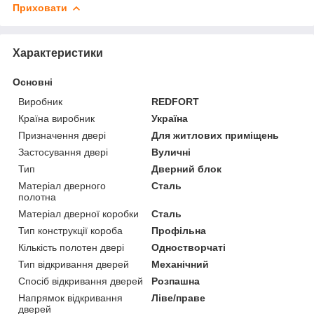
Приховати
Характеристики
Основні
Виробник
REDFORT
Країна виробник
Україна
Призначення двері
Для житлових приміщень
Застосування двері
Вуличні
Тип
Дверний блок
Матеріал дверного
Сталь
полотна
Матеріал дверної коробки
Сталь
Тип конструкції короба
Профільна
Кількість полотен двері
Одностворчаті
Тип відкривання дверей
Механічний
Спосіб відкривання дверей
Розпашна
Напрямок відкривання
Ліве/праве
дверей