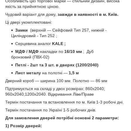
Особливість цієї торгової марки — стильний дизайн, висока
якість за прийнятною ціною.
Чудовий варіант для дому,
завжди в наявності в м. Київ.
Ці двері укомплектовані:
Замки
(верхній — Сейфовий Тип 257, нижній -
Циліндровий - Тип 252 ;
Серцевина аналог
KALE ;
МДФ / МДФ
накладки по
16/10 мм
; Дуб
бронзовий (ПВХ-02)
Петлі - 2шт та 3 шт.
в дверях
(1200/2040)
Лист металу
на полотні —
1,5 м
Дверний короб — ширина 100 мм. Полотно — 86 мм
Підтримується на складі у двох розмірах: 860х2040;
960х2040;1200х2040. Відкривання Ліве/Праве
Термін постачання та встановлення по м. Київ 1-3 робочі дні.
Термін постачання по Україні 1-5 робочих днів.
Для замовлення дверей потрібні основні 2 параметри:
1) Розмір дверей: