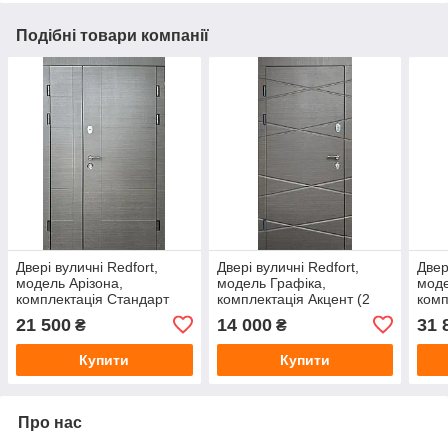
Подібні товари компанії
Двері вуличні Redfort,
Двері вуличні Redfort,
Двер
модель Арізона,
модель Графіка,
моде
комплектація Стандарт
комплектація Акцент (2
комп
плюс (2 контури)
контури)
конт
21 500
14 000
31 
₴
₴
Купити
Купити
Про нас