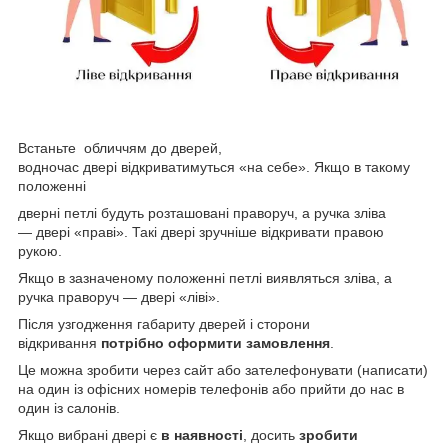
Встаньте обличчям до дверей,
водночас двері відкриватимуться «на себе». Якщо в такому
положенні
дверні петлі будуть розташовані праворуч, а ручка зліва
— двері «праві». Такі двері зручніше відкривати правою
рукою.
Якщо в зазначеному положенні петлі виявляться зліва, а
ручка праворуч — двері «ліві».
Після узгодження габариту дверей і сторони
відкривання
потрібно оформити замовлення
.
Це можна зробити через сайт або зателефонувати (написати)
на один із офісних номерів телефонів або прийти до нас в
один із салонів.
Якщо вибрані двері є
в наявності
, досить
зробити