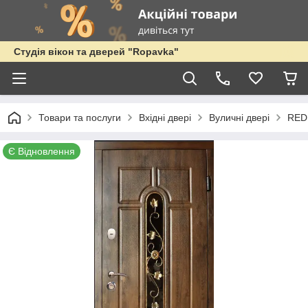
Студія вікон та дверей "Ropavka"
Товари та послуги
Вхідні двері
Вуличні двері
RED
Є Відновлення