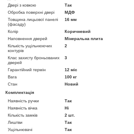
Двері з ковкою
Так
Обробка поверхні двері
МДФ
Товщина лицьової панелі
16 мм
(фасаду)
Колір
Коричневий
Наповнення дверей
Мінеральна плита
Кількість ущільнюючих
2
контурів
Клас захисту броньованих
3
дверей
Гарантійний термін
12 міс
Вага
100 кг
Стан
Новий
Комплектація
Наявність ручки
Так
Наявність вічка
Ні
Кількість замків
2 шт.
Лиштви
Так
Ущільнювачі
Так