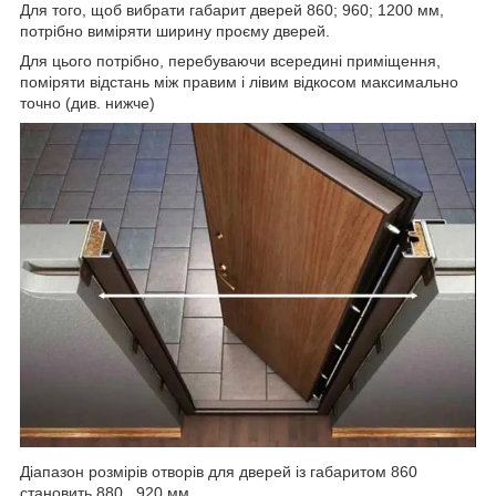
Для того, щоб вибрати габарит дверей 860; 960; 1200 мм,
потрібно виміряти ширину проєму дверей.
Для цього потрібно, перебуваючи всередині приміщення,
поміряти відстань між правим і лівим відкосом максимально
точно (див. нижче)
Діапазон розмірів отворів для дверей із габаритом 860
становить 880...920 мм,