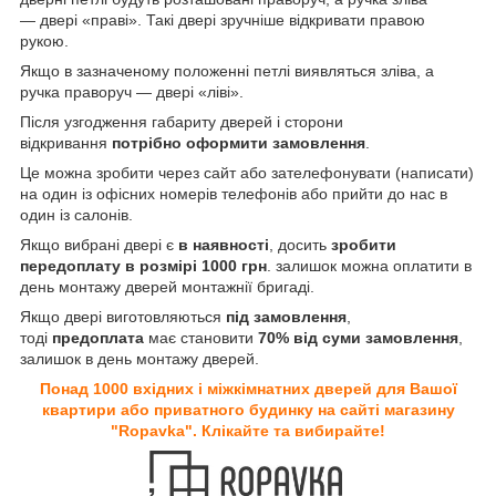
— двері «праві». Такі двері зручніше відкривати правою
рукою.
Якщо в зазначеному положенні петлі виявляться зліва, а
ручка праворуч — двері «ліві».
Після узгодження габариту дверей і сторони
відкривання
потрібно оформити замовлення
.
Це можна зробити через сайт або зателефонувати (написати)
на один із офісних номерів телефонів або прийти до нас в
один із салонів.
Якщо вибрані двері є
в наявності
, досить
зробити
передоплату в розмірі 1000 грн
. залишок можна оплатити в
день монтажу дверей монтажнії бригаді.
Якщо двері виготовляються
під замовлення
,
тоді
предоплата
має становити
70% від суми замовлення
,
залишок в день монтажу дверей.
Понад 1000 вхідних і міжкімнатних дверей для Вашої
квартири або приватного будинку на сайті магазину
"Ropavka". Клікайте та вибирайте!