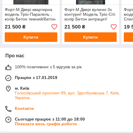
Форт-М Двері квартирна
Форт-М Двері вуличні 3х
Форт
модель Тріо-Паралель ,
контурні! Модель Тріо-Сіті
моде
колір Бетон темний/Бетон
колір Бетон антрацит/
Спил
сірий
Білий
21 500
21 500
19 
₴
₴
Купити
Купити
Про нас
100% позитивних з 5 відгуків за рік
Працює з 17.01.2019
м. Київ
Голосіївський проспект 89, вул. Здолбунівська 7, Київ,
Україна
Контакти
Сьогодні працює з 11:00 до 18:00
Показати весь графік роботи