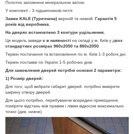
Полотно заповнене мінеральною ватою.
У комплекті - 3 підшипникові петлі
Замки KALE (Туреччина)
верхній та нижній.
Гарантія 5
років від виробника.
На дверях встановлено 3 контури ущільнення.
Ця модель завжди
є в наявності
на складі у м. Київ у д
вох
стандартних розмірах 960х2050 та 860х2050
.
Термін постачання та встановлення по м. Київ 1-3 робочі дні.
Термін поставки по Україні 1-5 робочих днів.
Для замовлення дверей потрібні основні 2 параметри:
1) Розмір дверей:
Для того, щоб вибрати габарит дверей потрібно виміряти
ширину отвору дверей.
Для цього потрібно, перебуваючи всередині приміщення,
поміряти відстань між правим і лівим відкосом максимально
точно (див. нижче).