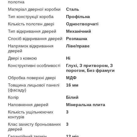
полотна
Матеріал дверної коробки
Сталь
Тип конструкції короба
Профільна
Кількість полотен двері
Одностворчаті
Тип відкривання дверей
Механічний
Спосіб відкривання дверей
Розпашна
Напрямок відкривання
Ліве/праве
дверей
Двері з ковкою
Ні
Конструктивні особливості
Глухі, З притвором, З
порогом, Без фрамуги
Обробка поверхні двері
МДФ
Товщина лицьової панелі
16 мм
(фасаду)
Колір
Білий
Наповнення дверей
Мінеральна плита
Кількість ущільнюючих
3
контурів
Клас захисту броньованих
3
дверей
Гарантійний термін
12 міс