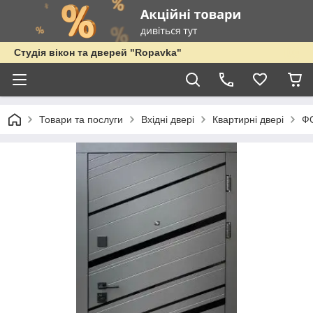
Студія вікон та дверей "Ropavka"
Товари та послуги
Вхідні двері
Квартирні двері
Ф