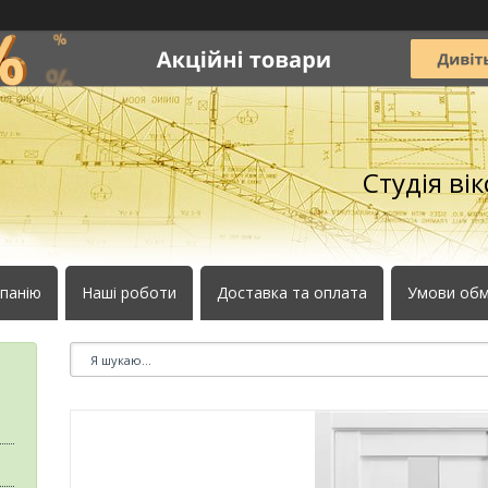
Студія ві
панію
Наші роботи
Доставка та оплата
Умови обм