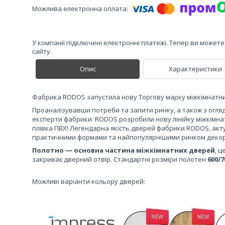
У компанії підключені електронні платежі. Тепер ви может
сайту.
Опис
Характеристики
Фабрика RODOS запустила нову Торгову марку міжкімнатн
Проаналізувавши потреби та запити ринку, а також з огляд
експерти фабрики RODOS розробили нову лінійку міжкімна
плівка ПВХ! Легендарна якість дверей фабрики RODOS, акт
практичними формами та найпопулярнішими ринком деко
Полотно — основна частина міжкімнатних дверей
, ц
закриває дверний отвір. Стандартні розміри полотен
60
Можливі варіанти кольору дверей: