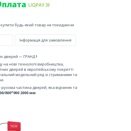
е купити будь-який товар не покидаючи
Інформація для замовлення
их дверей — ГРАНД
!
у на нові технології виробництва,
тних дверей в європейському покритті
уальний модельний ряд зі стриманими та
ри.
е рухома частина дверей, яка відчиняє та
0/700/800*900 2000 мм