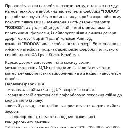
Проаналізувавши потреби та запити ринку, а також з огляду
на нові технології виробництва, експерти фабрики
"RODOS"
розробили нову лінійку міжкімнатних дверей в європейському
покритті плівка ПВХ! Легендарна якість дверей фабрики
"RODOS"
, актуальний модельний ряд зі стриманими та
практичними формами, і найпопулярнішим ринком декори.
Двері торгової марки "Гранд" колекції Paint від
компанії
"RODOS"
являє собою щитові двері. Виготовлена з
якісних матеріалів, покрита акриловою фарбою італійського
виробництва ІСА Груп. Колір: Білий мат.
Каркас дверей виготовлений із масиву сосни,
укомплектований МДФ накладками з екологічно чистого
матеріалу європейських виробників, на які надалі наноситься
фарба.
Переваги фарби ІСА:
- максимальний захист від UA-випромінювання;
- завдяки своїй еластичності пофарбована поверхня стійка до
механічного впливу;
- легкий догляд, не потрібно використовувати жодних мийних
засобів;
— гіпоалергенна, не містить жодних токсичних і
канцерогенних речовин.
* Дверне полотно може бути шириною 600, 700, 800 або 900