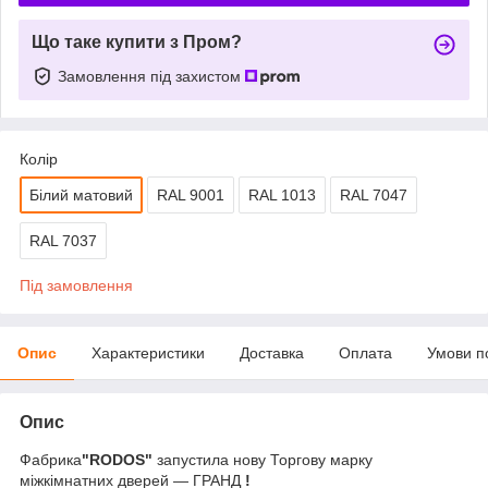
Що таке купити з Пром?
Замовлення під захистом
Колір
Білий матовий
RAL 9001
RAL 1013
RAL 7047
RAL 7037
Під замовлення
Опис
Характеристики
Доставка
Оплата
Умови п
Опис
Фабрика
"RODOS"
запустила нову Торгову марку
міжкімнатних дверей — ГРАНД
!