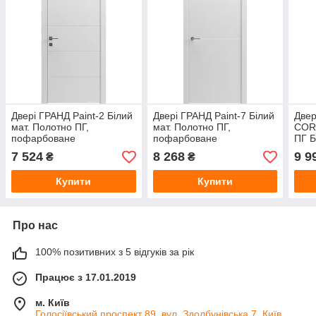
Двері ГРАНД Paint-2 Білий
Двері ГРАНД Paint-7 Білий
Двер
мат. Полотно ПГ,
мат. Полотно ПГ,
COR
пофарбоване
пофарбоване
ПГ Б
7 524
8 268
9 9
₴
₴
Купити
Купити
Про нас
100% позитивних з 5 відгуків за рік
Працює з 17.01.2019
м. Київ
Голосіївський проспект 89, вул. Здолбунівська 7, Київ,