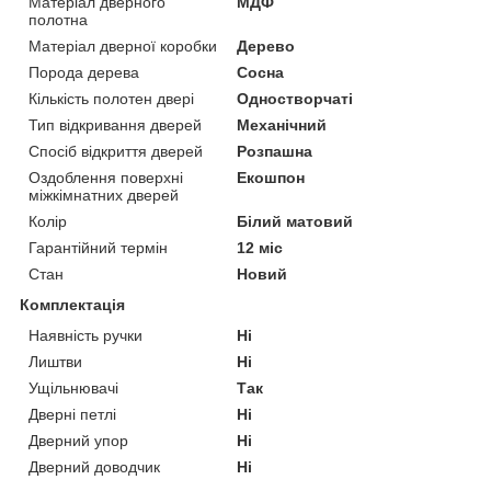
Матеріал дверного
МДФ
полотна
Матеріал дверної коробки
Дерево
Порода дерева
Сосна
Кількість полотен двері
Одностворчаті
Тип відкривання дверей
Механічний
Спосіб відкриття дверей
Розпашна
Оздоблення поверхні
Екошпон
міжкімнатних дверей
Колір
Білий матовий
Гарантійний термін
12 міс
Стан
Новий
Комплектація
Наявність ручки
Ні
Лиштви
Ні
Ущільнювачі
Так
Дверні петлі
Ні
Дверний упор
Ні
Дверний доводчик
Ні