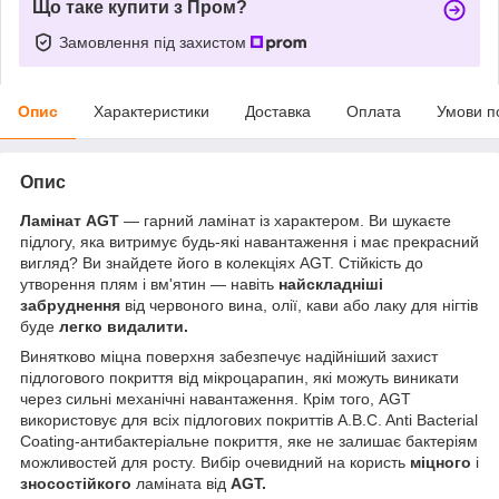
Що таке купити з Пром?
Замовлення під захистом
Опис
Характеристики
Доставка
Оплата
Умови п
Опис
Ламінат AGT
— гарний ламінат із характером. Ви шукаєте
підлогу, яка витримує будь-які навантаження і має прекрасний
вигляд? Ви знайдете його в колекціях AGT. Стійкість до
утворення плям і вм'ятин — навіть
найскладніші
забруднення
від червоного вина, олії, кави або лаку для нігтів
буде
легко видалити.
Винятково міцна поверхня забезпечує надійніший захист
підлогового покриття від мікроцарапин, які можуть виникати
через сильні механічні навантаження. Крім того, AGT
використовує для всіх підлогових покриттів A.B.C. Anti Bacterial
Coating-антибактеріальне покриття, яке не залишає бактеріям
можливостей для росту. Вибір очевидний на користь
міцного
і
зносостійкого
ламіната від
AGT.