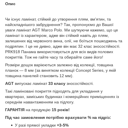
Опис
Чи існує ламінат, стійкий до утворення плям, вм'ятин, та
найскладнішого забруднення? Так, пропонуємо до Вашої
уваги ламінат AGT Marco Polo. Ми шуткуючи кажемо, що це
ламінат із характером, адже він стійкий навіть до плям,
залишених від червоного вина, олії, не боїться пошкоджень та
подряпин. І це не дивно, адже він має 32 клас зносостійкості.
PRK918 Панама використовується для всіх видів полових
покриттів. Тож не гайте часу та обирайте саме його!
Розміри дощок варіюються залежно від колекції, товщина
планок — 8 мм (за винятком колекції Concept Series, у якій
товщина панелей становить 12 мм).
AGT
випускає ламінат
33 класу
зносостійкості.
Такі ламіновані покриття підходять для укладання у
квартирах, заміських будинках і комерційних приміщеннях із
середнім навантаженням на підлогу.
ГАРАНТІЯ
на продукцію
15 років!
Під час замовлення потрібно врахувати % на підріз:
У разі прямої укладки
+3-5%