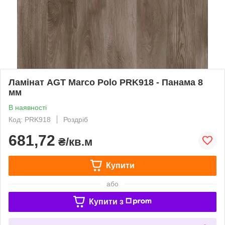
Ламінат AGT Marco Polo PRK918 - Панама 8
мм
В наявності
Код: PRK918
Роздріб
681,72
₴/кв.м
Купити
або
Купити з