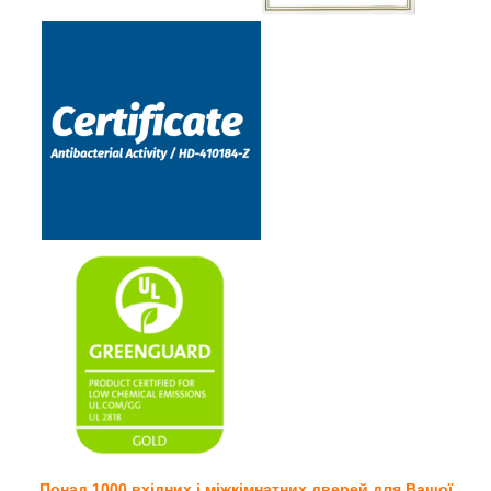
Понад 1000 вхідних і міжкімнатних дверей для Вашої