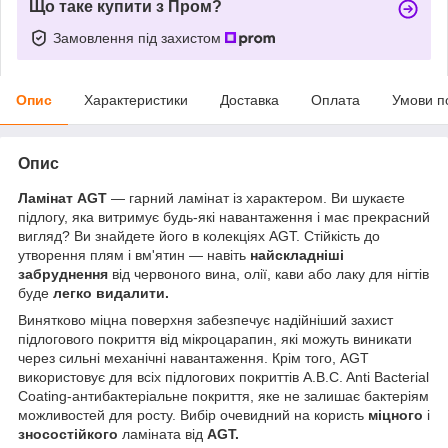
Що таке купити з Пром?
Замовлення під захистом
Опис
Характеристики
Доставка
Оплата
Умови п
Опис
Ламінат AGT
— гарний ламінат із характером. Ви шукаєте
підлогу, яка витримує будь-які навантаження і має прекрасний
вигляд? Ви знайдете його в колекціях AGT. Стійкість до
утворення плям і вм'ятин — навіть
найскладніші
забруднення
від червоного вина, олії, кави або лаку для нігтів
буде
легко видалити.
Винятково міцна поверхня забезпечує надійніший захист
підлогового покриття від мікроцарапин, які можуть виникати
через сильні механічні навантаження. Крім того, AGT
використовує для всіх підлогових покриттів A.B.C. Anti Bacterial
Coating-антибактеріальне покриття, яке не залишає бактеріям
можливостей для росту. Вибір очевидний на користь
міцного
і
зносостійкого
ламіната від
AGT.