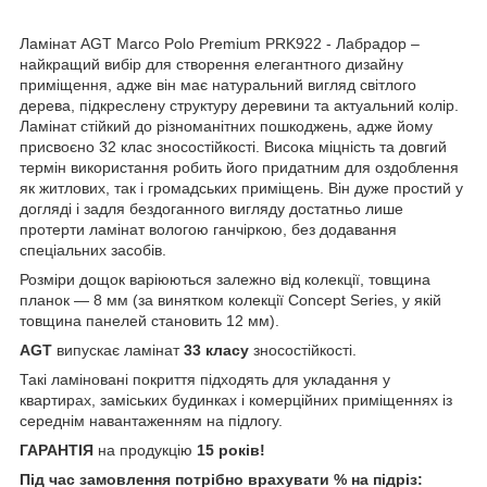
Ламінат AGT Marco Polo Premium PRK922 - Лабрадор –
найкращий вибір для створення елегантного дизайну
приміщення, адже він має натуральний вигляд світлого
дерева, підкреслену структуру деревини та актуальний колір.
Ламінат стійкий до різноманітних пошкоджень, адже йому
присвоєно 32 клас зносостійкості. Висока міцність та довгий
термін використання робить його придатним для оздоблення
як житлових, так і громадських приміщень. Він дуже простий у
догляді і задля бездоганного вигляду достатньо лише
протерти ламінат вологою ганчіркою, без додавання
спеціальних засобів.
Розміри дощок варіюються залежно від колекції, товщина
планок — 8 мм (за винятком колекції Concept Series, у якій
товщина панелей становить 12 мм).
AGT
випускає ламінат
33 класу
зносостійкості.
Такі ламіновані покриття підходять для укладання у
квартирах, заміських будинках і комерційних приміщеннях із
середнім навантаженням на підлогу.
ГАРАНТІЯ
на продукцію
15 років!
Під час замовлення потрібно врахувати % на підріз: