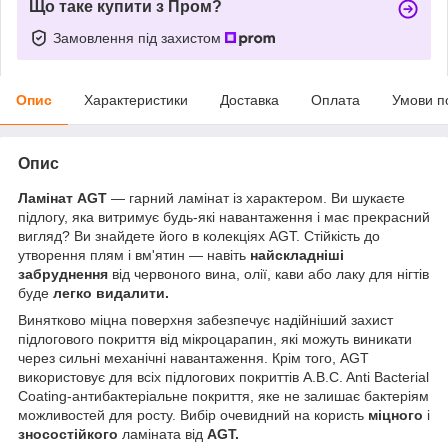
Що таке купити з Пром?
Замовлення під захистом
Опис
Характеристики
Доставка
Оплата
Умови п
Опис
Ламінат AGT
— гарний ламінат із характером. Ви шукаєте
підлогу, яка витримує будь-які навантаження і має прекрасний
вигляд? Ви знайдете його в колекціях AGT. Стійкість до
утворення плям і вм'ятин — навіть
найскладніші
забруднення
від червоного вина, олії, кави або лаку для нігтів
буде
легко видалити.
Винятково міцна поверхня забезпечує надійніший захист
підлогового покриття від мікроцарапин, які можуть виникати
через сильні механічні навантаження. Крім того, AGT
використовує для всіх підлогових покриттів A.B.C. Anti Bacterial
Coating-антибактеріальне покриття, яке не залишає бактеріям
можливостей для росту. Вибір очевидний на користь
міцного
і
зносостійкого
ламіната від
AGT.