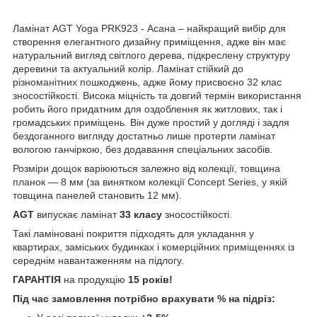
Ламінат AGT Yoga PRK923 - Асана – найкращий вибір для
створення елегантного дизайну приміщення, адже він має
натуральний вигляд світлого дерева, підкреслену структуру
деревини та актуальний колір. Ламінат стійкий до
різноманітних пошкоджень, адже йому присвоєно 32 клас
зносостійкості. Висока міцність та довгий термін використання
робить його придатним для оздоблення як житлових, так і
громадських приміщень. Він дуже простий у догляді і задля
бездоганного вигляду достатньо лише протерти ламінат
вологою ганчіркою, без додавання спеціальних засобів.
Розміри дощок варіюються залежно від колекції, товщина
планок — 8 мм (за винятком колекції Concept Series, у якій
товщина панелей становить 12 мм).
AGT
випускає ламінат
33 класу
зносостійкості.
Такі ламіновані покриття підходять для укладання у
квартирах, заміських будинках і комерційних приміщеннях із
середнім навантаженням на підлогу.
ГАРАНТІЯ
на продукцію
15 років!
Під час замовлення потрібно врахувати % на підріз: