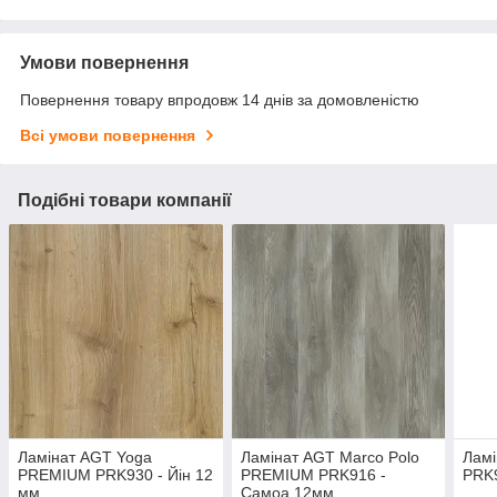
Умови повернення
Повернення товару впродовж 14 днів за домовленістю
Всі умови повернення
Подібні товари компанії
Ламінат AGT Yoga
Ламінат AGT Marco Polo
Ламі
PREMIUM PRK930 - Йін 12
PREMIUM PRK916 -
PRK
мм
Самоа 12мм