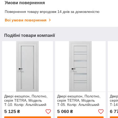
Умови повернення
Повернення товару впродовж 14 днів за домовленістю
Всі умови повернення
Подібні товари компанії
Двері екошпон, Полотно,
Двері екошпон, Полотно,
Двер
серія TETRA, Модель
серія TETRA, Модель
сері
Т-10. Колір: Альпійський
Т-05. Колір: Альпійський
Т-14
білий
білий
біли
5 125
5 060
6 7
₴
₴