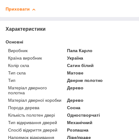
Приховати
Характеристики
Основні
Виробник
Папа Карло
Країна виробник
Україна
Колір скла
Сатин білий
Тип скла
Матове
Тип
Дверне полотно
Матеріал дверного
Дерево
полотна
Матеріал дверної коробки
Дерево
Порода дерева
Сосна
Кількість полотен двері
Одностворчаті
Тип відкривання дверей
Механічний
Спосіб відкриття дверей
Розпашна
Напрямок відкривання
Ліве/праве