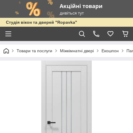
Студія вікон та дверей "Ropavka"
Товари та послуги
Міжкімнатні двері
Екошпон
Па