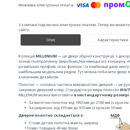
У компанії підключені електронні платежі. Тепер ви может
сайту.
Опис
Характеристики
Колекція
MILLENIUM
— це двері збірної конструкції, з дек
основі поліпропілену (виробництва німецького концерну «R
розміських профілів, скла, філенок, і їх комбінації дали змо
найбільшим модельним рядом. Тут можна побачити двері як і
класичним дизайном.
Полотно — основна частина міжкімнатних дверей — це рухо
закриває дверний отвір. Стандартні розміри полотен
610/
MILLENIUM можна виготовити
в нестандартному розмірі
За висотою полотна: від 1950 мм до 2100 мм (з кроком 
За шириною: від 410 мм до 910 мм (з кроком 10 мм).
Дверне полотно складається з:
Стоєві деталі полотна мають ширину
110 мм і товщину 40 мм. Вони