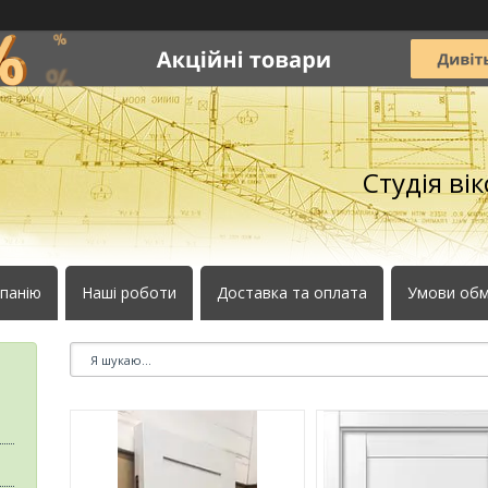
Студія ві
панію
Наші роботи
Доставка та оплата
Умови обм