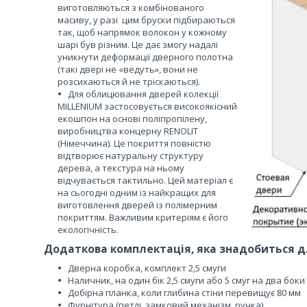
виготовляються з комбінованого
масиву, у разі цим бруски підбираються
так, щоб напрямок волокон у кожному
шарі був різним. Це дає змогу надалі
уникнути деформації дверного полотна
(такі двері не «ведуть», вони не
розсихаються й не тріскаються).
Для облицювання дверей колекції
MILLENIUM застосовується високоякісний
екошпон на основі поліпропілену,
виробництва концерну RENOLIT
(Німеччина). Це покриття повністю
відтворює натуральну структуру
дерева, а текстура на ньому
відчувається тактильно. Цей матеріал є
на сьогодні одним із найкращих для
виготовлення дверей із полімерним
покриттям. Важливим критеріям є його
екологічність.
Додаткова комплектація, яка знадобиться дл
Дверна коробка, комплект 2,5 смуги
Наличник, на один бік 2,5 смуги або 5 смуг на два боки
Добірна планка, коли глибина стіни перевищує 80 мм
Фурнітура (петлі, замковий механізм, ручка)