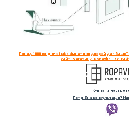
Понад 1000 вхідних і міжкімнатних дверей для Вашої
сайті магазину "Ropavka". Клікай
Купівлі з настроє
Потрібна консультація? На