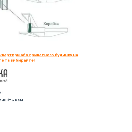
 квартири або приватного будинку на
те та вибирайте!
м!
пишіть нам