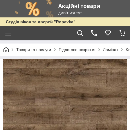
Студія вікон та дверей "Ropavka"
Товари та послуги
Підлогове покриття
Ламінат
Kr