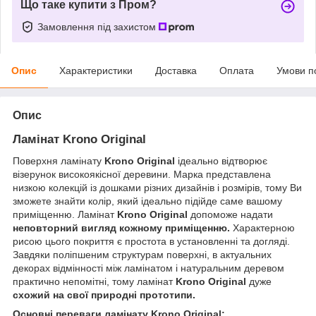
Що таке купити з Пром?
Замовлення під захистом
Опис
Характеристики
Доставка
Оплата
Умови п
Опис
Ламінат Krono Original
Поверхня ламінату
Krono Original
ідеально відтворює
візерунок високоякісної деревини. Марка представлена
низкою колекцій із дошками різних дизайнів і розмірів, тому Ви
зможете знайти колір, який ідеально підійде саме вашому
приміщенню. Ламінат
Krono Original
допоможе надати
неповторний вигляд кожному приміщенню.
Характерною
рисою цього покриття є простота в установленні та догляді.
Завдяки поліпшеним структурам поверхні, в актуальних
декорах відмінності між ламінатом і натуральним деревом
практично непомітні, тому ламінат
Krono Original
дуже
схожий на свої природні прототипи.
Основні переваги ламінату Krono Original: