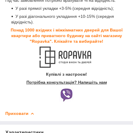
Під час замовлення потрібно врахувати % на відхідність:
У разі прямої укладки +3-5% (середня відхідність);
У разі діагонального укладання +10-15% (середня
відхідність).
Понад 1000 вхідних і міжкімнатних дверей для Вашої
квартири або приватного будинку на сайті магазину
"Ropavka". Клікайте та вибирайте!
Купівлі з настроєм!
Потрібна консультація? Напишіть нам
Приховати
Характеристики