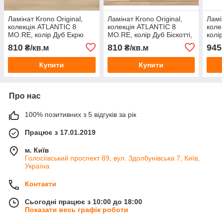
Ламінат Krono Original,
Ламінат Krono Original,
Ламі
колекція ATLANTIC 8
колекція ATLANTIC 8
коле
MO.RE, колір Дуб Екрю
MO.RE, колір Дуб Біскотті,
колі
Кантал, 8 мм
8 мм
мм
810
810
945
₴/кв.м
₴/кв.м
Купити
Купити
Про нас
100% позитивних з 5 відгуків за рік
Працює з 17.01.2019
м. Київ
Голосіївський проспект 89, вул. Здолбунівська 7, Київ,
Україна
Контакти
Сьогодні працює з 10:00 до 18:00
Показати весь графік роботи