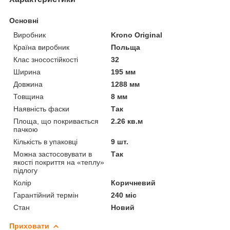
Основні
Виробник
Krono Original
Країна виробник
Польща
Клас зносостійкості
32
Ширина
195 мм
Довжина
1288 мм
Товщина
8 мм
Наявність фаски
Так
Площа, що покривається
2.26 кв.м
пачкою
Кількість в упаковці
9 шт.
Можна застосовувати в
Так
якості покриття на «теплу»
підлогу
Колір
Коричневий
Гарантійний термін
240 міс
Стан
Новий
Приховати