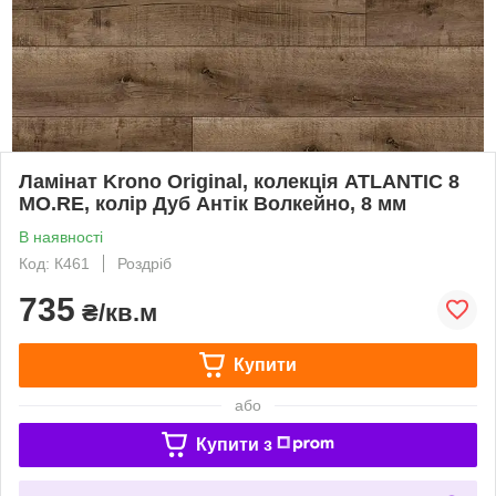
Ламінат Krono Original, колекція ATLANTIC 8
MO.RE, колір Дуб Антік Волкейно, 8 мм
В наявності
Код: К461
Роздріб
735
₴/кв.м
Купити
або
Купити з