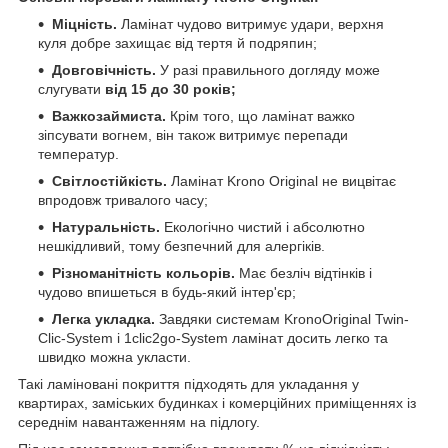
Міцність.
Ламінат чудово витримує удари, верхня
куля добре захищає від тертя й подряпин;
Довговічність.
У разі правильного догляду може
слугувати
від 15 до 30 років;
Важкозаймиста.
Крім того, що ламінат важко
зіпсувати вогнем, він також витримує перепади
температур.
Світлостійкість.
Ламінат Krono Original не вицвітає
впродовж тривалого часу;
Натуральність.
Екологічно чистий і абсолютно
нешкідливий, тому безпечний для алергіків.
Різноманітність кольорів.
Має безліч відтінків і
чудово впишеться в будь-який інтер'єр;
Легка укладка.
Завдяки системам KronoOriginal Twin-
Clic-System і 1clic2go-System ламінат досить легко та
швидко можна укласти.
Такі ламіновані покриття підходять для укладання у
квартирах, заміських будинках і комерційних приміщеннях із
середнім навантаженням на підлогу.