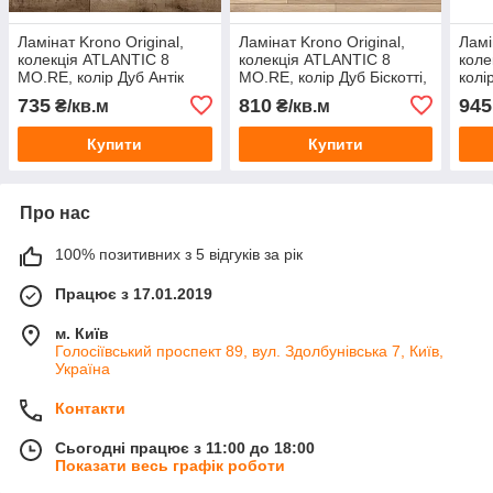
Ламінат Krono Original,
Ламінат Krono Original,
Ламі
колекція ATLANTIC 8
колекція ATLANTIC 8
коле
MO.RE, колір Дуб Антік
MO.RE, колір Дуб Біскотті,
колі
Волкейно, 8 мм
8 мм
мм
735
810
945
₴/кв.м
₴/кв.м
Купити
Купити
Про нас
100% позитивних з 5 відгуків за рік
Працює з 17.01.2019
м. Київ
Голосіївський проспект 89, вул. Здолбунівська 7, Київ,
Україна
Контакти
Сьогодні працює з 11:00 до 18:00
Показати весь графік роботи