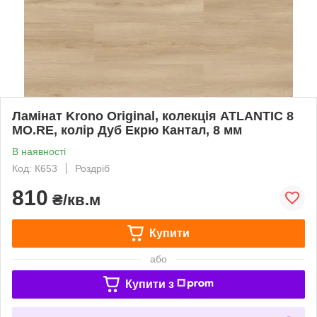
Ламінат Krono Original, колекція ATLANTIC 8
MO.RE, колір Дуб Екрю Кантал, 8 мм
В наявності
Код: К653
Роздріб
810
₴/кв.м
Купити
або
Купити з