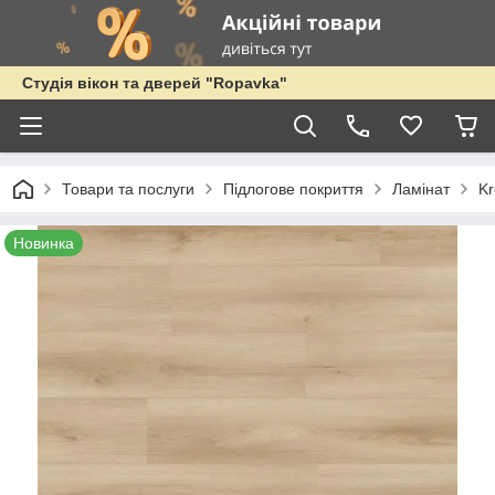
Студія вікон та дверей "Ropavka"
Товари та послуги
Підлогове покриття
Ламінат
Kr
Новинка