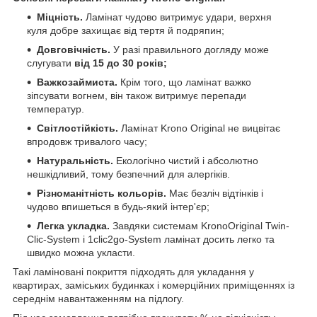
Міцність.
Ламінат чудово витримує удари, верхня
куля добре захищає від тертя й подряпин;
Довговічність.
У разі правильного догляду може
слугувати
від 15 до 30 років;
Важкозаймиста.
Крім того, що ламінат важко
зіпсувати вогнем, він також витримує перепади
температур.
Світлостійкість.
Ламінат Krono Original не вицвітає
впродовж тривалого часу;
Натуральність.
Екологічно чистий і абсолютно
нешкідливий, тому безпечний для алергіків.
Різноманітність кольорів.
Має безліч відтінків і
чудово впишеться в будь-який інтер'єр;
Легка укладка.
Завдяки системам KronoOriginal Twin-
Clic-System і 1clic2go-System ламінат досить легко та
швидко можна укласти.
Такі ламіновані покриття підходять для укладання у
квартирах, заміських будинках і комерційних приміщеннях із
середнім навантаженням на підлогу.