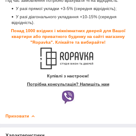
Під час замовлення потрібно врахувати % на відхідність:
У разі прямої укладки +3-5% (середня відхідність);
У разі діагонального укладання +10-15% (середня
відхідність).
Понад 1000 вхідних і міжкімнатних дверей для Вашої
квартири або приватного будинку на сайті магазину
"Ropavka". Клікайте та вибирайте!
Купівлі з настроєм!
Потрібна консультація? Напишіть нам
Приховати
Характеристики