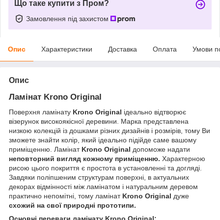
Що таке купити з Пром?
Замовлення під захистом
Опис
Характеристики
Доставка
Оплата
Умови п
Опис
Ламінат Krono Original
Поверхня ламінату
Krono Original
ідеально відтворює
візерунок високоякісної деревини. Марка представлена
низкою колекцій із дошками різних дизайнів і розмірів, тому Ви
зможете знайти колір, який ідеально підійде саме вашому
приміщенню. Ламінат
Krono Original
допоможе надати
неповторний вигляд кожному приміщенню.
Характерною
рисою цього покриття є простота в установленні та догляді.
Завдяки поліпшеним структурам поверхні, в актуальних
декорах відмінності між ламінатом і натуральним деревом
практично непомітні, тому ламінат
Krono Original
дуже
схожий на свої природні прототипи.
Основні переваги ламінату Krono Original: