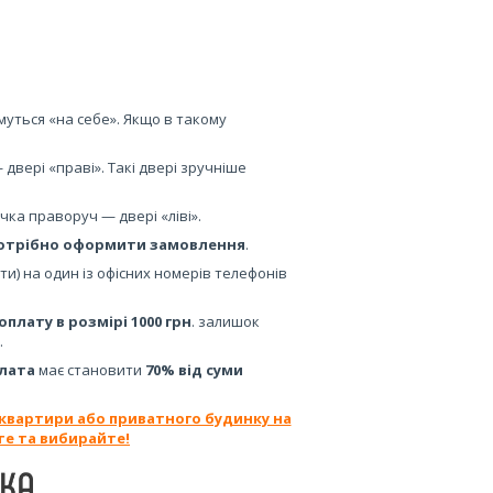
уться «на себе». Якщо в такому
двері «праві». Такі двері зручніше
чка праворуч — двері «ліві».
отрібно оформити замовлення
.
и) на один із офісних номерів телефонів
плату в розмірі 1000 грн
. залишок
.
лата
має становити
70% від суми
 квартири або приватного будинку на
те та вибирайте!