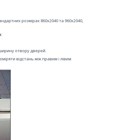
тандартних розмірах 860х2040 та 960х2040,
:
 ширину отвору дверей.
міряти відстань між правим і лівим