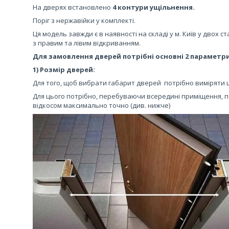
На дверях встановлено
4 контури ущільнення.
Поріг з нержавійки у комплекті.
Ця модель завжди є в наявності на складі у м. Київ у двох с
з правим та лівим відкриванням.
Для замовлення дверей потрібні основні 2 параметри
1) Розмір дверей:
Для того, щоб вибрати габарит дверей потрібно виміряти
Для цього потрібно, перебуваючи всередині приміщення, по
відкосом максимально точно (див. нижче)