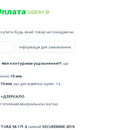
е купити будь-який товар не покидаючи
Інформація для замовлення
з 4мя контурами ущільнення!!!
, що
щиною
10 мм.
ю
16 мм
, що дає відмінну шумо- та
т+ДЗЕРКАЛО.
утеплений мінеральною ватою.
TURA 58.171.4
, нижній
SECUREMME 2019.