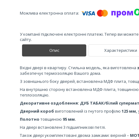
У компанії підключені електронні платежі. Тепер ви может
сайту.
Опис
Характеристики
Вхідні двері в квартиру. Стильна модель, яка виготовлена ​​
забезпечує термоізоляцію Вашого дома.
З зовнішнього боку дверей, встановлена МДФ плита, тов
На внутрішню сторону встановлена ​​МДФ плита, товщино
теплоізоляцію.
Декоративне оздоблення: ДУБ ТАБАК/білий суперма
Дверний короб
виготовлений із гнутого профілю
125 мм,
Полотно
товщиною
95 мм.
На двері встановлені 3 підшипникові петлі.
Також двері укомплектовані двома замками: верхній –
MOT