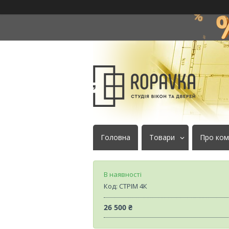
Головна
Товари
Про ком
В наявності
Код:
СТРІМ 4К
26 500 ₴