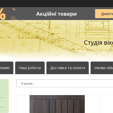
Студія ві
панію
Наші роботи
Доставка та оплата
Умови обм