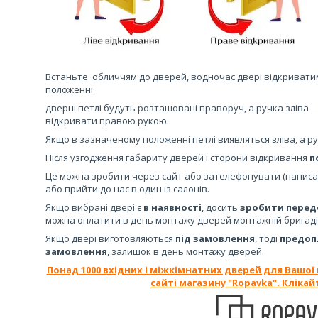
Встаньте обличчям до дверей, водночас двері відкриватим
положенні
дверні петлі будуть розташовані праворуч, а ручка зліва — 
відкривати правою рукою.
Якщо в зазначеному положенні петлі виявляться зліва, а ру
Після узгодження габариту дверей і сторони відкривання
п
Це можна зробити через сайт або зателефонувати (написат
або прийти до нас в один із салонів.
Якщо вибрані двері є
в наявності
, досить
зробити передо
можна оплатити в день монтажу дверей монтажній бригаді
Якщо двері виготовляються
під замовлення
, тоді
предоп
замовлення
, залишок в день монтажу дверей.
Понад 1000 вхідних і міжкімнатних дверей для Вашої
сайті магазину "Ropavka". Клікай