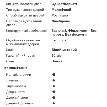
Кількість полотен двері
Одностворчаті
Тип відкривання дверей
Механічний
Спосіб відкриття дверей
Розпашна
Напрямок відкривання
Ліве/праве
дверей
Конструктивні особливості
Засклені, Фільончасті, Без
порогу, Без фрамуги
Оздоблення поверхні
Екошпон
міжкімнатних дверей
Колір
Білий матовий
Гарантійний термін
60 міс
Стан
Новий
Комплектація
Наявність ручки
Ні
Лиштви
Ні
Ущільнювачі
Ні
Дверні петлі
Ні
Дверний упор
Ні
Дверний доводчик
Ні