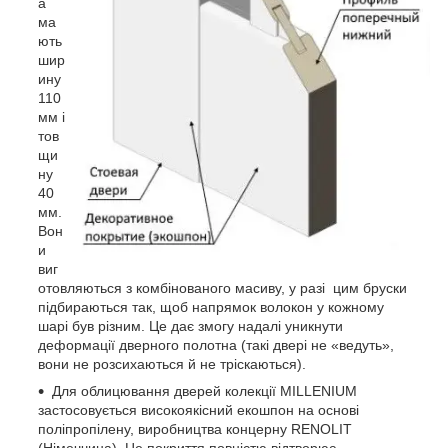
а
ма
ють
шир
ину
110
мм і
тов
щи
ну
40
мм.
Вон
и
виг
отовляються з комбінованого масиву, у разі цим бруски
підбираються так, щоб напрямок волокон у кожному
шарі був різним. Це дає змогу надалі уникнути
деформації дверного полотна (такі двері не «ведуть»,
вони не розсихаються й не тріскаються).
Для облицювання дверей колекції MILLENIUM
застосовується високоякісний екошпон на основі
поліпропілену, виробництва концерну RENOLIT
(Німеччина). Це покриття повністю відтворює