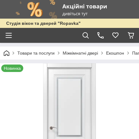
Студія вікон та дверей "Ropavka"
Товари та послуги
Міжкімнатні двері
Екошпон
Па
Новинка