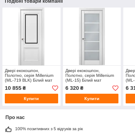
Подібні товари компанії
Двері екокошпон,
Двері екокошпон,
Двер
Полотно, серія Millenium
Полотно, серія Millenium
Поло
(ML-719 BLK) Білий мат
(ML-15) Білий мат
(ML-
10 855
6 320
6 3
₴
₴
Купити
Купити
Про нас
100% позитивних з 5 відгуків за рік