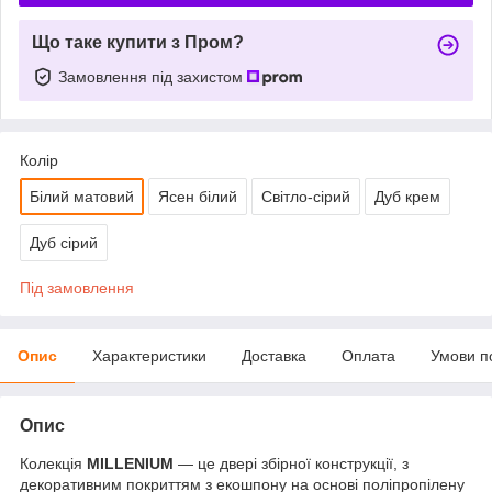
Що таке купити з Пром?
Замовлення під захистом
Колір
Білий матовий
Ясен білий
Світло-сірий
Дуб крем
Дуб сірий
Під замовлення
Опис
Характеристики
Доставка
Оплата
Умови п
Опис
Колекція
MILLENIUM
— це двері збірної конструкції, з
декоративним покриттям з екошпону на основі поліпропілену