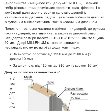
(виробництва німецького концерну «RENOLIT»). Великий
вибір різноманітних розміських профілів, скла, філенок, і їх
комбінації дали змогу створити колекцію дверей із
найбільшим модельним рядом. Тут можна побачити двері як
із сучасним мінімалістичним, так і з класичним дизайном.
Полотно — основна частина міжкімнатних дверей, це рухома
частина дверей, яка відчиняє та закриває дверний отвір.
Стандартні розміри полотен
610/710/810*2000 мм, товщина
40 мм.
Двері MILLENIUM можна виготовити
в
нестандартному розмірі
за додаткову плату:
За висотою полотна: від 1950 мм до 2100 мм (з
кроком 10 мм).
За шириною: від 410 мм до 910 мм (з кроком 10 мм).
Дверне полотно складається з:
С
тоє
ві
дет
алі
пол
отн