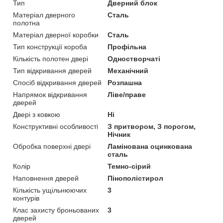
Тип
Дверний блок
Матеріал дверного
Сталь
полотна
Матеріал дверної коробки
Сталь
Тип конструкції короба
Профільна
Кількість полотен двері
Одностворчаті
Тип відкривання дверей
Механічний
Спосіб відкривання дверей
Розпашна
Напрямок відкривання
Ліве/праве
дверей
Двері з ковкою
Ні
Конструктивні особливості
З притвором, З порогом,
Нічник
Обробка поверхні двері
Ламінована оцинкована
сталь
Колір
Темно-сірий
Наповнення дверей
Пінополістирол
Кількість ущільнюючих
3
контурів
Клас захисту броньованих
3
дверей