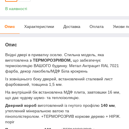
В наявності
Опис
Характеристики
Доставка
Оплата
Умови п
Опис
Вхідні двері в приватну оселю. Стильна модель, яка
виготовлена
з ТЕРМОРОЗРИВОМ,
що забезпечує
термоізоляцію ВАШОГО будинку. Метал Антрацит RAL 7021
фарба, декор лакобель/МДФ Біла крокрень
Із зовнішнього боку дверей, встановлений сталевий лист
фарбований, товщина 1,5 мм.
На внутрішній бік встановлена МДФ плита, завтовшки 16 мм,
що дає чудову шумо- та теплоізоляцію.
Дверний короб
виготовлений із гнутого профілю
140 мм
,
утеплений мінеральною ватою та
пінополістеролом. +ТЕРМОРОЗРИВ коркове дерево + НІРЖ.
поріг