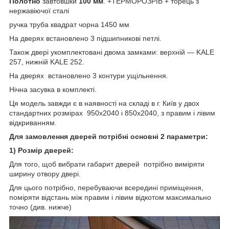
Полотно
завтовшки
100 мм
. +ТЕРМОРОЗРІВ + торець з
нержавіючої сталі
ручка труба квадрат чорна 1450 мм
На дверях встановлено 3 підшипникові петлі.
Також двері укомплектовані двома замками: верхній — KALE
257, нижній KALE 252.
На дверях встановлено 3 контури ущільнення.
Нічна засувка в комплекті.
Ця модель завжди є в наявності на складі в г. Київ у двох
стандартних розмірах 950х2040 і 850х2040, з правим і лівим
відкриванням.
Для замовлення дверей потрібні основні 2 параметри:
1) Розмір дверей:
Для того, щоб вибрати габарит дверей потрібно виміряти
ширину отвору двері.
Для цього потрібно, перебуваючи всередині приміщення,
поміряти відстань між правим і лівим відкотом максимально
точно (див. нижче)