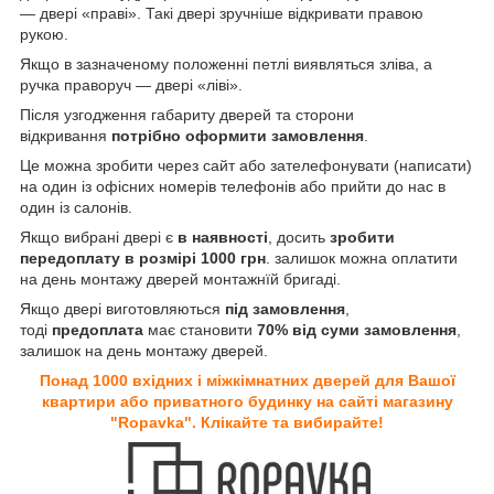
— двері «праві». Такі двері зручніше відкривати правою
рукою.
Якщо в зазначеному положенні петлі виявляться зліва, а
ручка праворуч — двері «ліві».
Після узгодження габариту дверей та сторони
відкривання
потрібно оформити замовлення
.
Це можна зробити через сайт або зателефонувати (написати)
на один із офісних номерів телефонів або прийти до нас в
один із салонів.
Якщо вибрані двері є
в наявності
, досить
зробити
передоплату в розмірі 1000 грн
. залишок можна оплатити
на день монтажу дверей монтажнїй бригаді.
Якщо двері виготовляються
під замовлення
,
тоді
предоплата
має становити
70% від суми замовлення
,
залишок на день монтажу дверей.
Понад 1000 вхідних і міжкімнатних дверей для Вашої
квартири або приватного будинку на сайті магазину
"Ropavka". Клікайте та вибирайте!