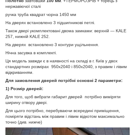
Полотно
завтовшки
100 мм
. +ТЕРМОРОЗРІВ + торець з
нержавіючої сталі
ручка труба квадрат чорна 1450 мм
На дверях встановлено 3 підшипникові петлі.
Також двері укомплектовані двома замками: верхній — KALE
257, нижній KALE 252.
На дверях встановлено 3 контури ущільнення.
Нічна засувка в комплекті.
Ця модель завжди є в наявності на складі в г. Київ у двох
стандартних розмірах 950х2040 і 850х2040, з правим і лівим
відкриванням.
Для замовлення дверей потрібні основні 2 параметри:
1) Розмір дверей:
Для того, щоб вибрати габарит дверей потрібно виміряти
ширину отвору двері.
Для цього потрібно, перебуваючи всередині приміщення,
поміряти відстань між правим і лівим відкотом максимально
точно (див. нижче)