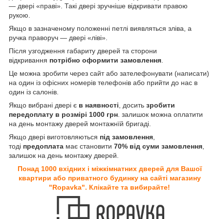
— двері «праві». Такі двері зручніше відкривати правою
рукою.
Якщо в зазначеному положенні петлі виявляться зліва, а
ручка праворуч — двері «ліві».
Після узгодження габариту дверей та сторони
відкривання
потрібно оформити замовлення
.
Це можна зробити через сайт або зателефонувати (написати)
на один із офісних номерів телефонів або прийти до нас в
один із салонів.
Якщо вибрані двері є
в наявності
, досить
зробити
передоплату в розмірі 1000 грн
. залишок можна оплатити
на день монтажу дверей монтажнїй бригаді.
Якщо двері виготовляються
під замовлення
,
тоді
предоплата
має становити
70% від суми замовлення
,
залишок на день монтажу дверей.
Понад 1000 вхідних і міжкімнатних дверей для Вашої
квартири або приватного будинку на сайті магазину
"Ropavka". Клікайте та вибирайте!