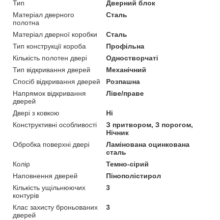
Тип
Дверний блок
Матеріал дверного
Сталь
полотна
Матеріал дверної коробки
Сталь
Тип конструкції короба
Профільна
Кількість полотен двері
Одностворчаті
Тип відкривання дверей
Механічний
Спосіб відкривання дверей
Розпашна
Напрямок відкривання
Ліве/праве
дверей
Двері з ковкою
Ні
Конструктивні особливості
З притвором, З порогом,
Нічник
Обробка поверхні двері
Ламінована оцинкована
сталь
Колір
Темно-сірий
Наповнення дверей
Пінополістирол
Кількість ущільнюючих
3
контурів
Клас захисту броньованих
3
дверей