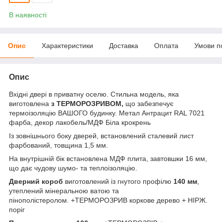
В наявності
Опис
Характеристики
Доставка
Оплата
Умови п
Опис
Вхідні двері в приватну оселю. Стильна модель, яка
виготовлена
з ТЕРМОРОЗРИВОМ,
що забезпечує
термоізоляцію ВАШОГО будинку. Метал Антрацит RAL 7021
фарба, декор лакобель/МДФ Біла крокрень
Із зовнішнього боку дверей, встановлений сталевий лист
фарбований, товщина 1,5 мм.
На внутрішній бік встановлена МДФ плита, завтовшки 16 мм,
що дає чудову шумо- та теплоізоляцію.
Дверний короб
виготовлений із гнутого профілю
140 мм
,
утеплений мінеральною ватою та
пінополістеролом. +ТЕРМОРОЗРИВ коркове дерево + НІРЖ.
поріг