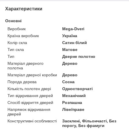
Характеристики
Основні
Виробник
Mega-Dveri
Країна виробник
Україна
Колір скла
Сатин білий
Тип скла
Матове
Тип
Дверне полотно
Матеріал дверного
Дерево
полотна
Матеріал дверної коробки
Дерево
Порода дерева
Сосна
Кількість полотен двері
Одностворчаті
Тип відкривання дверей
Механічний
Спосіб відкриття дверей
Розпашна
Напрямок відкривання
Ліве/праве
дверей
Конструктивні особливості
Засклені, Фільончасті, Без
порогу, Без фрамуги