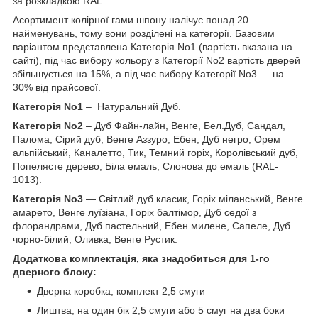
за розкладкою RAL.
Асортимент колірної гами шпону налічує понад 20
найменувань, тому вони розділені на категорії. Базовим
варіантом представлена Категорія No1 (вартість вказана на
сайті), під час вибору кольору з Категорії No2 вартість дверей
збільшується на 15%, а під час вибору Категорії No3 — на
30% від прайсової.
Категорія No1
– Натуральний Дуб.
Категорія No2
– Дуб Файн-лайн, Венге, Бел.Дуб, Сандал,
Палома, Сірий дуб, Венге Аззуро, Ебен, Дуб негро, Орем
альпійський, Каналетто, Тик, Темний горіх, Королівський дуб,
Попелясте дерево, Біла емаль, Слонова до емаль (RAL-
1013).
Категорія No3
— Світлий дуб класик, Горіх міланський, Венге
амарето, Венге луїзіана, Горіх балтімор, Дуб седої з
флорандрами, Дуб пастельний, Ебен милене, Сапеле, Дуб
чорно-білий, Оливка, Венге Рустик.
Додаткова комплектація, яка знадобиться для 1-го
дверного блоку:
Дверна коробка, комплект 2,5 смуги
Лиштва, на один бік 2,5 смуги або 5 смуг на два боки