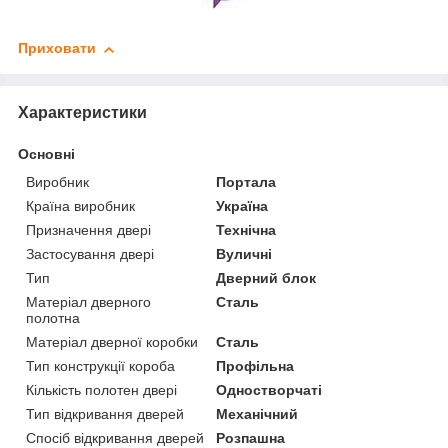
Приховати
Характеристики
Основні
Виробник
Портала
Країна виробник
Україна
Призначення двері
Технічна
Застосування двері
Вуличні
Тип
Дверний блок
Матеріал дверного
Сталь
полотна
Матеріал дверної коробки
Сталь
Тип конструкції короба
Профільна
Кількість полотен двері
Одностворчаті
Тип відкривання дверей
Механічний
Спосіб відкривання дверей
Розпашна