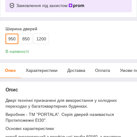
Замовлення під захистом
Ширина дверей
950
850
1200
В наявності
Опис
Характеристики
Доставка
Оплата
Умови п
Опис
Двері технічні призначені для використання у холодних
переходах у багатоквартирних будинках.
Виробник - ТМ "PORTALA". Серія дверей називається
Протипожежні ЕІ30".
Основні характеристики:
короб виготовлений з профільної труби 60*40, з лиштвою.