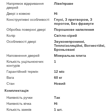
Напрямок відкривання
Ліве/праве
дверей
Двері з ковкою
Ні
Конструктивні особливості
Глухі, З притвором, З
порогом, Без фрамуги
Обробка поверхні двері
Порошкове напилення
Колір
Світло-сірий
Особливості двері
Звуконепроникні,
Теплоізоляційні, Вогнестійкі,
Броньовані
Наповнення дверей
Мінеральна плита
Кількість ущільнюючих
1
контурів
Гарантійний термін
12 міс
Вага
60 кг
Стан
Новий
Комплектація
Наявність ручки
Так
Наявність вічка
Ні
Кількість замків
1 шт.