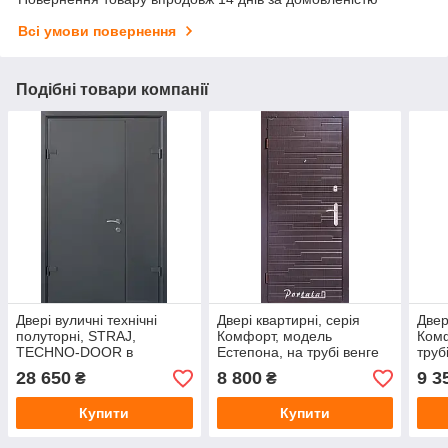
Всі умови повернення
Подібні товари компанії
Двері вуличні технічні
Двері квартирні, серія
Двер
полуторні, STRAJ,
Комфорт, модель
Комф
TECHNO-DOOR в
Естепона, на трубі венге
труб
наявності на складі!
темний/венге світлий, 2
замк
28 650
8 800
9 3
₴
₴
замки
Купити
Купити