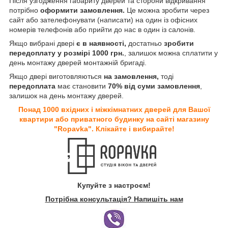
Після узгодження габариту дверей та сторони відкривання
потрібно
оформити замовлення.
Це можна зробити через
сайт або зателефонувати (написати) на один із офісних
номерів телефонів або прийти до нас в один із салонів.
Якщо вибрані двері
є в наявності,
достатньо
зробити
передоплату у розмірі 1000 грн.
, залишок можна сплатити у
день монтажу дверей монтажній бригаді.
Якщо двері виготовляються
на замовлення,
тоді
передоплата
має становити
70% від суми замовлення
,
залишок на день монтажу дверей.
Понад 1000 вхідних і міжкімнатних дверей для Вашої
квартири або приватного будинку на сайті магазину
"Ropavka". Клікайте і вибирайте!
Купуйте з настроєм!
Потрібна консультація? Напишіть нам