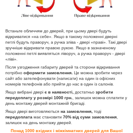
Встаньте обличчям до дверей, при цьому двері будуть
відкриватися «на себе». Якщо в такому положенні дверні
петлі будуть праворуч, а ручка зліва - двері «праві». Такі двері
зручніше відкривати правою рукою. Якщо в зазначеному
положенні петлі виявляться ліворуч, а ручка праворуч - двері
«ліві».
Після узгодження габариту дверей та сторони відкривання
потрібно
оформити замовлення.
Це можна зробити через
сайт або зателефонувати (написати) на один із офісних
номерів телефонів або прийти до нас в один із салонів.
Якщо вибрані двері
є в наявності,
достатньо
зробити
передоплату у розмірі 1000 грн.
, залишок можна сплатити у
день монтажу дверей монтажній бригаді.
Якщо двері виготовляються
на замовлення,
тоді
передоплата
має становити
70% від суми замовлення
,
залишок на день монтажу дверей.
Понад 1000 вхідних і міжкімнатних дверей для Вашої