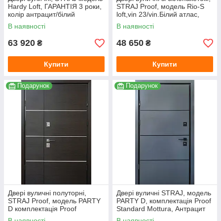
Hardy Loft, ГАРАНТІЯ 3 роки,
STRAJ Proof, модель Rio-S
колір антрацит/білий
loft,vin 23/vin.Білий атлас,
замки Mottura DP58-170
В наявності
В наявності
63 920
48 650
₴
₴
Купити
Купити
Подарунок
Подарунок
Двері вуличні полуторні,
Двері вуличні STRAJ, модель
STRAJ Proof, модель PARTY
PARTY D, комплектація Proof
D комплектація Proof
Standard Mottura, Антрацит
Standard
В наявності
В наявності