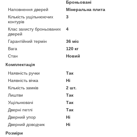
Броньовані
Наповнення дверей
Мінеральна плита
Кількість ущільнюючих
3
контурів
Клас захисту броньованих
4
дверей
Гарантійний термін
36 міс
Вага
120 кг
Стан
Новий
Комплектація
Наявність ручки
Так
Наявність вічка
Ні
Кількість замків
2 шт.
Лиштви
Так
Ущільнювачі
Так
Дверні петлі
Так
Дверний упор
Ні
Дверний доводчик
Ні
Розміри