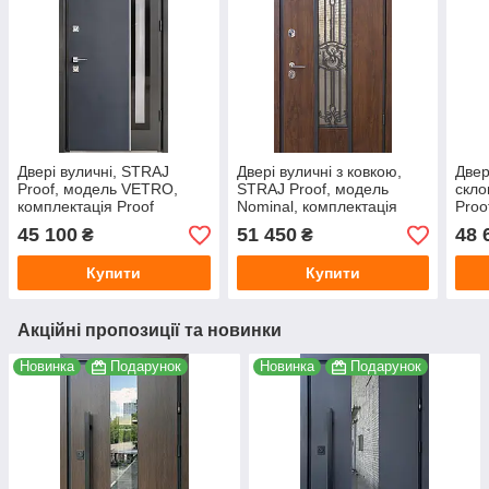
Двері вуличні, STRAJ
Двері вуличні з ковкою,
Двер
Proof, модель VETRO,
STRAJ Proof, модель
скло
комплектація Proof
Nominal, комплектація
Proo
Standard Securemme
Proof Standard Mottura
23/v
45 100
51 450
48 
₴
₴
Mott
Купити
Купити
Акційні пропозиції та новинки
Новинка
Подарунок
Новинка
Подарунок