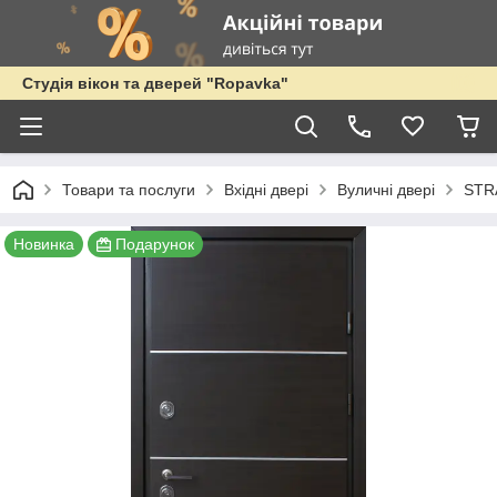
Студія вікон та дверей "Ropavka"
Товари та послуги
Вхідні двері
Вуличні двері
STR
Новинка
Подарунок