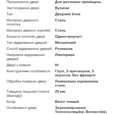
Призначення двері
Для житлових приміщень
Застосування двері
Вуличні
Тип
Дверний блок
Матеріал дверного
Сталь
полотна
Матеріал дверної коробки
Сталь
Кількість полотен двері
Одностворчаті
Тип відкривання дверей
Механічний
Спосіб відкривання дверей
Розпашна
Напрямок відкривання
Ліве/праве
дверей
Двері з ковкою
Ні
Конструктивні особливості
Глухі, З притвором, З
порогом, Без фрамуги
Обробка поверхні двері
Ламінована оцинкована
сталь
Товщина лицьової панелі
20 мм
(фасаду)
Колір
Венге темний
Особливості двері
Звуконепроникні,
Теплоізоляційні, Вогнестійкі,