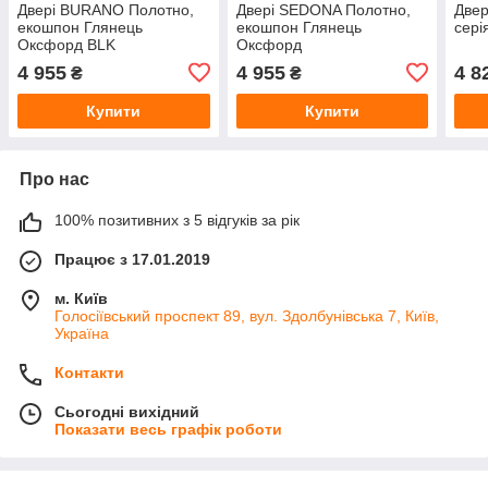
Двері BURANO Полотно,
Двері SEDONA Полотно,
Двер
екошпон Глянець
екошпон Глянець
сері
Оксфорд BLK
Оксфорд
4 955
4 955
4 8
₴
₴
Купити
Купити
Про нас
100% позитивних з 5 відгуків за рік
Працює з 17.01.2019
м. Київ
Голосіївський проспект 89, вул. Здолбунівська 7, Київ,
Україна
Контакти
Сьогодні вихідний
Показати весь графік роботи