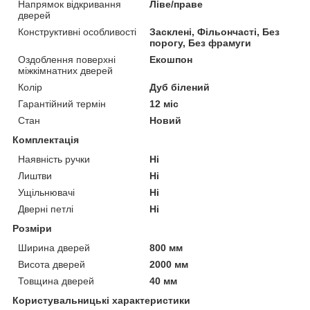
Напрямок відкривання
Ліве/праве
дверей
Конструктивні особливості
Засклені, Фільончасті, Без
порогу, Без фрамуги
Оздоблення поверхні
Екошпон
міжкімнатних дверей
Колір
Дуб білений
Гарантійний термін
12 міс
Стан
Новий
Комплектація
Наявність ручки
Ні
Лиштви
Ні
Ущільнювачі
Ні
Дверні петлі
Ні
Розміри
Ширина дверей
800 мм
Висота дверей
2000 мм
Товщина дверей
40 мм
Користувальницькі характеристики