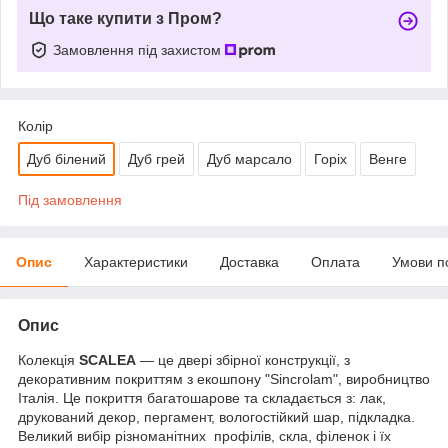
Що таке купити з Пром?
Замовлення під захистом
Колір
Дуб білений
Дуб грей
Дуб марсало
Горіх
Венге
Під замовлення
Опис
Характеристики
Доставка
Оплата
Умови п
Опис
Колекція
SCALEA
— це двері збірної конструкції, з
декоративним покриттям з екошпону "Sincrolam", виробництво
Італія. Це покриття багатошарове та складається з: лак,
друкований декор, пергамент, вологостійкий шар, підкладка.
Великий вибір різноманітних профілів, скла, філенок і їх