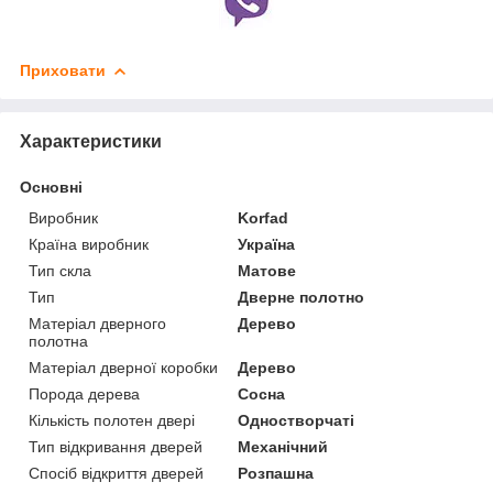
Приховати
Характеристики
Основні
Виробник
Korfad
Країна виробник
Україна
Тип скла
Матове
Тип
Дверне полотно
Матеріал дверного
Дерево
полотна
Матеріал дверної коробки
Дерево
Порода дерева
Сосна
Кількість полотен двері
Одностворчаті
Тип відкривання дверей
Механічний
Спосіб відкриття дверей
Розпашна