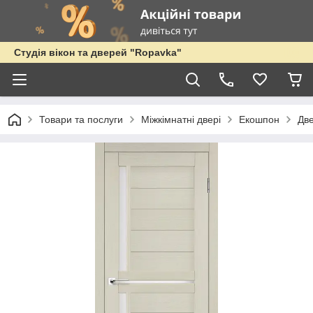
Студія вікон та дверей "Ropavka"
Товари та послуги
Міжкімнатні двері
Екошпон
Дв