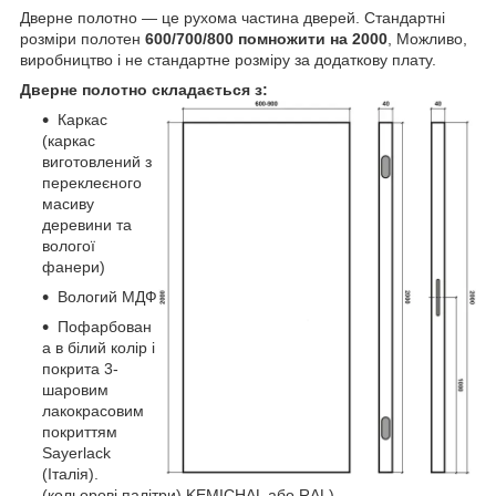
Дверне полотно — це рухома частина дверей. Стандартні
розміри полотен
600/700/800 помножити на 2000
, Можливо,
виробництво і не стандартне розміру за додаткову плату.
Дверне полотно складається з:
Каркас
(каркас
виготовлений з
переклеєного
масиву
деревини та
вологої
фанери)
Вологий МДФ
Пофарбован
а в білий колір і
покрита 3-
шаровим
лакокрасовим
покриттям
Sayerlack
(Італія).
(кольорові палітри) KEMICHAL або RAL).