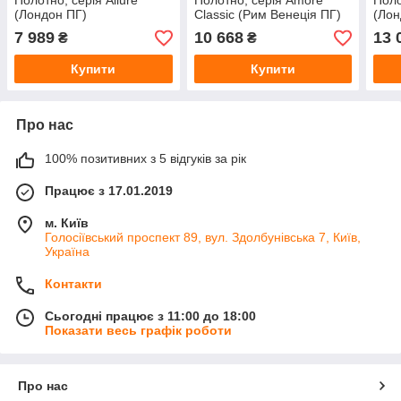
Полотно, серія Allure
Полотно, серія Amore
Поло
(Лондон ПГ)
Classic (Рим Венеція ПГ)
(Лон
7 989
10 668
13 
₴
₴
Купити
Купити
Про нас
100% позитивних з 5 відгуків за рік
Працює з 17.01.2019
м. Київ
Голосіївський проспект 89, вул. Здолбунівська 7, Київ,
Україна
Контакти
Сьогодні працює з 11:00 до 18:00
Показати весь графік роботи
Про нас