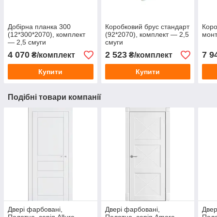
Добірна планка 300
Коробковий брус стандарт
Коро
(12*300*2070), комплект
(92*2070), комплект — 2,5
монт
— 2,5 смуги
смуги
4 070
2 523
7 9
₴/комплект
₴/комплект
Купити
Купити
Подібні товари компанії
Двері фарбовані,
Двері фарбовані,
Двер