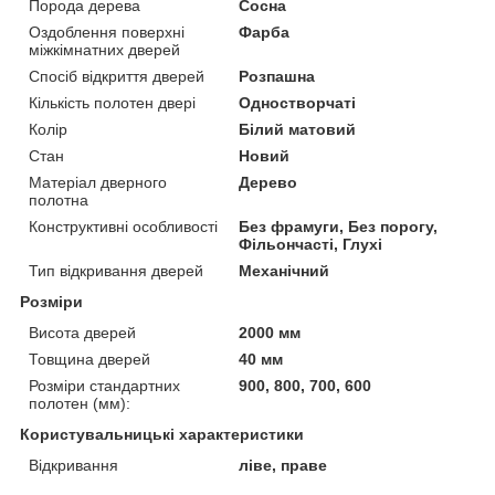
Порода дерева
Сосна
Оздоблення поверхні
Фарба
міжкімнатних дверей
Спосіб відкриття дверей
Розпашна
Кількість полотен двері
Одностворчаті
Колір
Білий матовий
Стан
Новий
Матеріал дверного
Дерево
полотна
Конструктивні особливості
Без фрамуги, Без порогу,
Фільончасті, Глухі
Тип відкривання дверей
Механічний
Розміри
Висота дверей
2000 мм
Товщина дверей
40 мм
Розміри стандартних
900, 800, 700, 600
полотен (мм):
Користувальницькі характеристики
Відкривання
ліве, праве