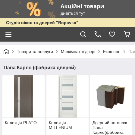
Студія вікон та дверей "Ropavka"
Товари та послуги
Міжкімнатні двері
Екошпон
Па
Папа Карло (фабрика дверей)
Колекція PLATO
Колекція
Дверний погонаж
MILLENIUM
Папа
Карло(фабрика