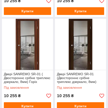
10 255
10 255
₴
₴
Купити
Купити
Двері SANREMO SR-01 (
Двері SANREMO SR-01
Двостороннє срібне триплекс
(Двостороннє срібне
дзеркало, 8мм) Горіх
триплекс дзеркало, 8мм)
Венге
Під замовлення
Під замовлення
10 255
10 255
₴
₴
Купити
Купити