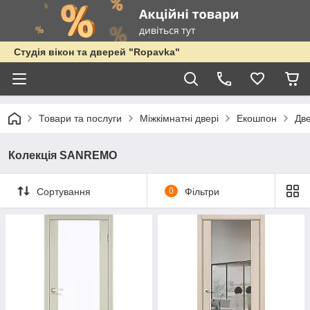
Студія вікон та дверей "Ropavka"
Товари та послуги
Міжкімнатні двері
Екошпон
Дв
Колекція SANREMO
Сортування
0
Фільтри