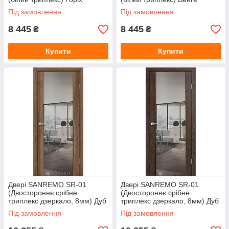
Під замовлення
Під замовлення
8 445
8 445
₴
₴
Купити
Купити
Двері SANREMO SR-01
Двері SANREMO SR-01
(Двостороннє срібне
(Двостороннє срібне
триплекс дзеркало, 8мм) Дуб
триплекс дзеркало, 8мм) Дуб
грей
марсала
Під замовлення
Під замовлення