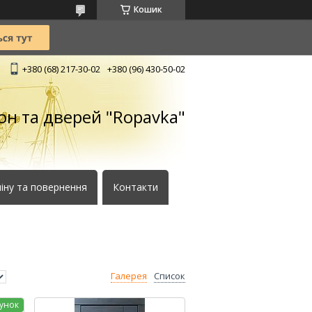
Кошик
+380 (68) 217-30-02
+380 (96) 430-50-02
кон та дверей "Ropavka"
іну та повернення
Контакти
Галерея
Список
унок