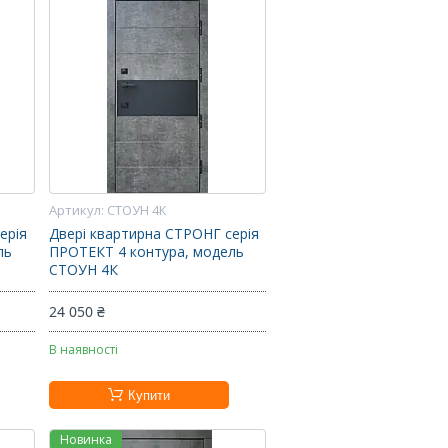
СТОУН 4К
ерія
Двері квартирна СТРОНГ серія
ль
ПРОТЕКТ 4 контура, модель
СТОУН 4К
24 050 ₴
В наявності
Купити
Новинка