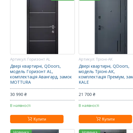
Горизонт AL
Тріоні-АК
Двері квартирні, QDoors,
Двері квартирні, QDoors,
модель Горизонт AL,
модель Тріоні-АК,
комплектація Авангард, замок
комплектація Преміум, за
MOTTURA
KALE
30 990 ₴
21 700 ₴
В наявності
В наявності
Купити
Купити
Новинка
Новинка