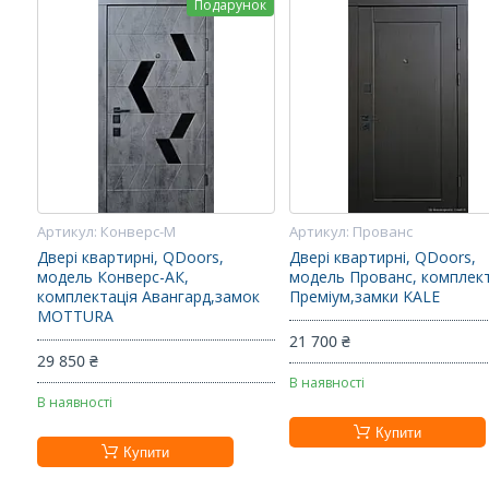
Подарунок
Конверс-М
Прованс
Двері квартирні, QDoors,
Двері квартирні, QDoors,
модель Конверс-АК,
модель Прованс, комплек
комплектація Авангард,замок
Преміум,замки KALE
MOTTURA
21 700 ₴
29 850 ₴
В наявності
В наявності
Купити
Купити