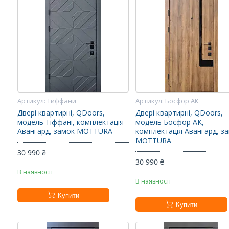
Тиффани
Босфор АК
Двері квартирні, QDoors,
Двері квартирні, QDoors,
модель Тіффані, комплектація
модель Босфор АК,
Авангард, замок MOTTURA
комплектація Авангард, з
MOTTURA
30 990 ₴
30 990 ₴
В наявності
В наявності
Купити
Купити