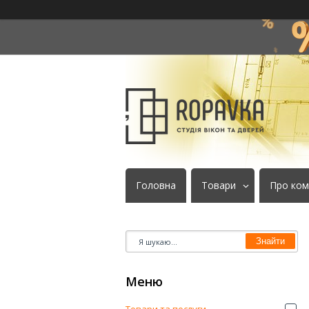
Головна
Товари
Про ком
Знайти