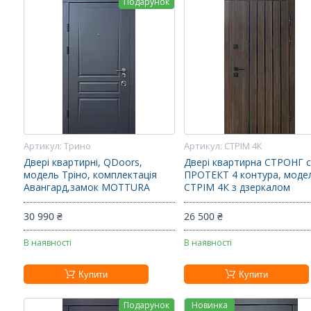
Подарунок
Трино
СТРІМ 4К
Двері квартирні, QDoors,
Двері квартирна СТРОНГ с
модель Тріно, комплектація
ПРОТЕКТ 4 контура, моде
Авангард,замок MOTTURA
СТРІМ 4К з дзеркалом
30 990 ₴
26 500 ₴
В наявності
В наявності
Купити
Купити
Подарунок
Новинка