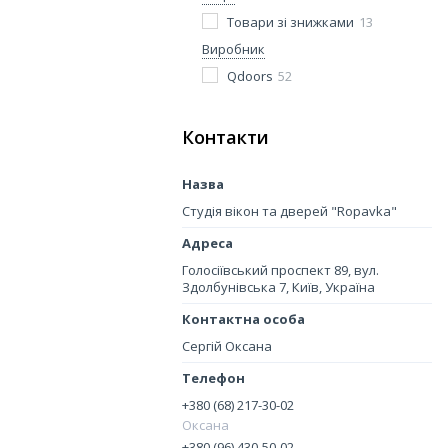
Товари зі знижками
13
Виробник
Qdoors
52
Контакти
Студія вікон та дверей "Ropavka"
Голосіївський проспект 89, вул.
Здолбунівська 7, Київ, Україна
Сергій Оксана
+380 (68) 217-30-02
Оксана
+380 (96) 430-50-02