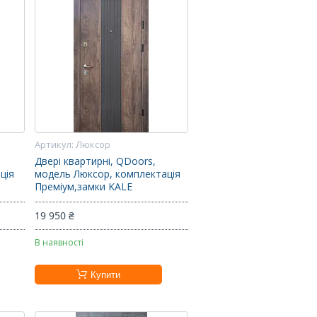
Люксор
Двері квартирні, QDoors,
ція
модель Люксор, комплектація
Преміум,замки KALE
19 950 ₴
В наявності
Купити