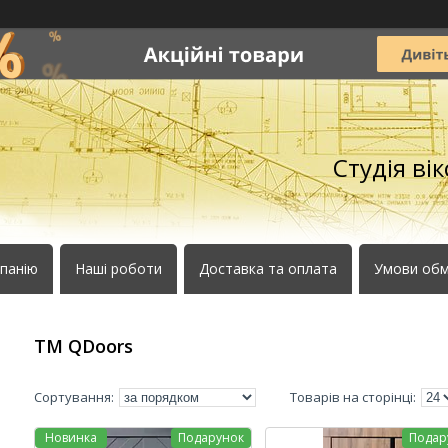
Студія ві
панію
Наші роботи
Доставка та оплата
Умови обм
ТМ QDoors
Новинка
Подарунок
Подар