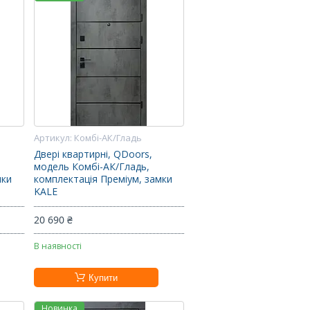
Комбі-АК/Гладь
Двері квартирні, QDoors,
модель Комбі-АК/Гладь,
мки
комплектація Преміум, замки
KALE
20 690 ₴
В наявності
Купити
Новинка