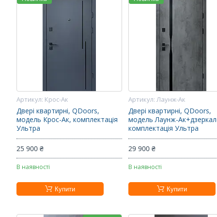
Крос-Ак
Лаунж-Ак
Двері квартирні, QDoors,
Двері квартирні, QDoors,
модель Крос-Ак, комплектація
модель Лаунж-Ак+дзеркал
Ультра
комплектація Ультра
25 900 ₴
29 900 ₴
В наявності
В наявності
Купити
Купити