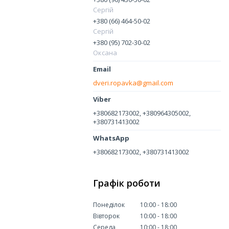
Сергій
+380 (66) 464-50-02
Сергій
+380 (95) 702-30-02
Оксана
dveri.ropavka@gmail.com
+380682173002, +380964305002,
+380731413002
+380682173002, +380731413002
Графік роботи
Понеділок
10:00
18:00
Вівторок
10:00
18:00
Середа
10:00
18:00