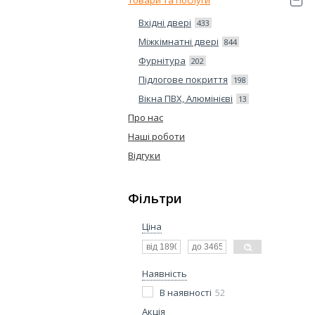
Товари та послуги
Вхідні двері
433
Міжкімнатні двері
844
Фурнітура
202
Підлогове покриття
198
Вікна ПВХ, Алюмінієві
13
Про нас
Наші роботи
Відгуки
Фільтри
Ціна
Наявність
В наявності
52
Акція