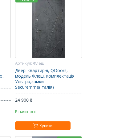
Флеш
Двері квартирні, QDoors,
о,
модель Флеш, комплектація
Ультра,замки
Securemme(Італія)
24 900 ₴
В наявності
Купити