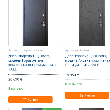
Горизонталь
Акцент
Двері квартирні, QDoors,
Двері квартирні, QDoors,
модель Горизонталь,
модель Акцент, комплекта
комплектація Преміум,замки
Преміум,замки KALE
KALE
19 950 ₴
20 690 ₴
В наявності
В наявності
Купити
Купити