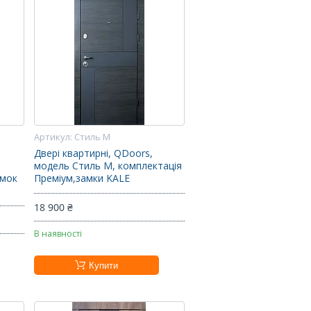
Стиль М
Двері квартирні, QDoors,
модель Стиль М, комплектація
амок
Преміум,замки KALE
18 900 ₴
В наявності
Купити