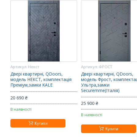
Некст
ФРОСТ
Двері квартирні, QDoors,
Двері квартирні, QDoors,
модель НЕКСТ, комплектація
модель Фрост, комплекта
Преміум,замки KALE
Ультра,замки
Securemme(Італія)
20 690 ₴
25 900 ₴
В наявності
В наявності
Купити
Купити